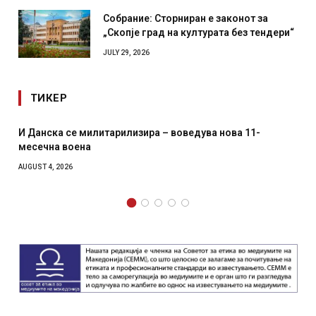
Собрание: Сторниран е законот за
„Скопје град на културата без тендери“
JULY 29, 2026
ТИКЕР
едува нова 11-
Уште двајца починаа од повредите во 
главниот град на Русуија – експлозиво
како роденденски подарок
AUGUST 2, 2026