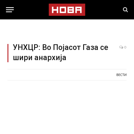
УНХЦР: Во Појасот Газа се
0
шири анархија
ВЕСТИ