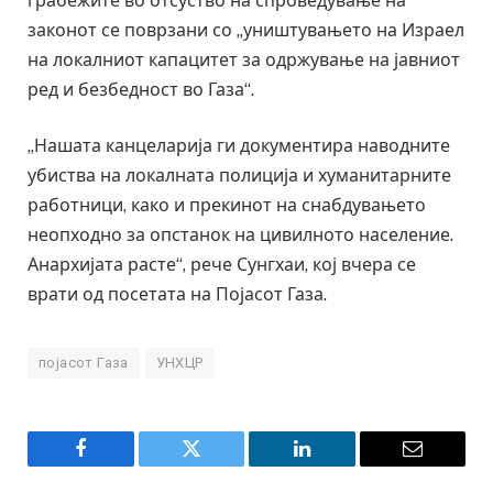
грабежите во отсуство на спроведување на
законот се поврзани со „уништувањето на Израел
на локалниот капацитет за одржување на јавниот
ред и безбедност во Газа“.
„Нашата канцеларија ги документира наводните
убиства на локалната полиција и хуманитарните
работници, како и прекинот на снабдувањето
неопходно за опстанок на цивилното население.
Анархијата расте“, рече Сунгхаи, кој вчера се
врати од посетата на Појасот Газа.
појасот Газа
УНХЦР
Facebook
Twitter
LinkedIn
Email