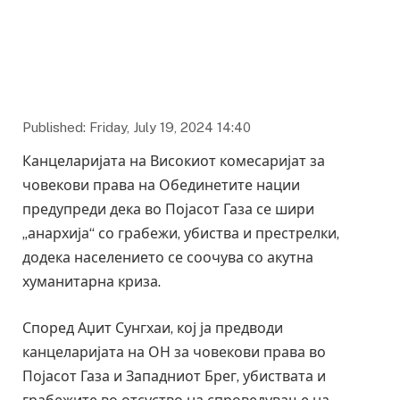
Published: Friday, July 19, 2024 14:40
Канцеларијата на Високиот комесаријат за
човекови права на Обединетите нации
предупреди дека во Појасот Газа се шири
„анархија“ со грабежи, убиства и престрелки,
додека населението се соочува со акутна
хуманитарна криза.
Според Аџит Сунгхаи, кој ја предводи
канцеларијата на ОН за човекови права во
Појасот Газа и Западниот Брег, убиствата и