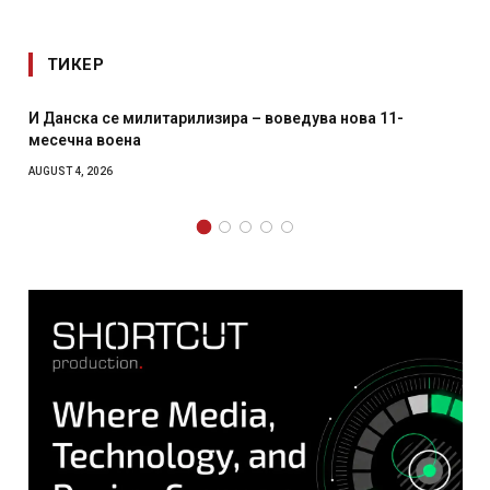
ТИКЕР
 11-
Уште двајца починаа од повредите во ресторан 
главниот град на Русуија – експлозивот бил зав
како роденденски подарок
AUGUST 2, 2026