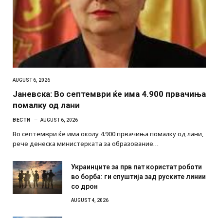
AUGUST 6, 2026
Јаневска: Во септември ќе има 4.900 првачиња
помалку од лани
ВЕСТИ
AUGUST 6, 2026
Во септември ќе има околу 4.900 првачиња помалку од лани,
рече денеска министерката за образование…
Украинците за прв пат користат роботи
во борба: ги спуштија зад руските линии
со дрон
AUGUST 4, 2026