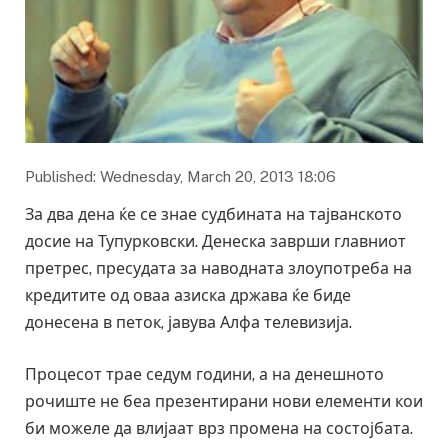
Published: Wednesday, March 20, 2013 18:06
За два дена ќе се знае судбината на тајванското
досие на Тупурковски. Денеска заврши главниот
претрес, пресудата за наводната злоупотреба на
кредитите од оваа азиска држава ќе биде
донесена в петок, јавува Алфа телевизија.
Процесот трае седум години, а на денешното
рочиште не беа презентирани нови елементи кои
би можеле да влијаат врз промена на состојбата.