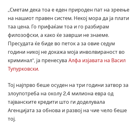
„Сметам дека тоа е еден природен пат на зреење
на нашиот правен систем. Некој мора да ја плати
таа цена. Го прифаќам тоа и го разбирам
филозофски, а како ќе заврши не знаеме.
Пресудата ќе биде во петок а за овие седум
години никој не докажа моја инволвираност во
криминал“, ја пренесува
Алфа изјавата на Васил
Тупурковски.
Тој најпрво беше осуден на три години затвор за
злоупотреба на околу 2,4 милиона евра од
тајванските кредити што ги доделувала
Агенцијата за обнова и развој на чие чело беше
тој.