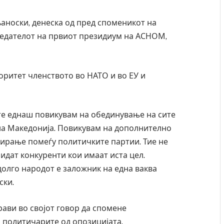
аноски, денеска од пред споменикот на
седателот на првиот президиум на АСНОМ,
оритет членството во НАТО и во ЕУ и
ште еднаш повикувам на обединување на сите
 на Македонија. Повикувам на дополнително
ирање помеѓу политичките партии. Тие не
бидат конкуренти кои имаат иста цел.
долго народот е заложник на една ваква
ски.
рави во својот говор да спомене
 политичарите од опозицијата.