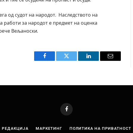
ега од судот на народот. Наследството на
да работи за народот е предмет на оценка
 рече Вељаноски.
Facebook
Twitter
LinkedIn
Email
Facebook
РЕДАКЦИЈА
МАРКЕТИНГ
ПОЛИТИКА НА ПРИВАТНОСТ