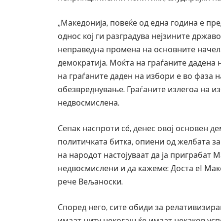
„Македонија, повеќе од една година е п
однос кој ги разградува нејзините држав
неправедна промена на основните начел
демократија. Моќта на граѓаните дадена 
на граѓаните даден на избори е во фаза 
обезвреднување. Граѓаните излегоа на изб
недвосмислена.
Сепак наспроти сé, денес овој основен де
политичката битка, опиени од желбата за 
на народот настојуваат да ја приграбат 
недвосмислени и да кажеме: Доста е! Маке
рече Вељаноски.
Според него, сите обиди за релативизира
имаат ниту некогаш ќе имаат некаков успе