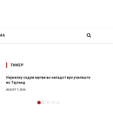
МА
ТИКЕР
ум мртви во нападот врз училиште
СОЗИС: Украинците пове
генералите отколку на 
AUGUST 7, 2026