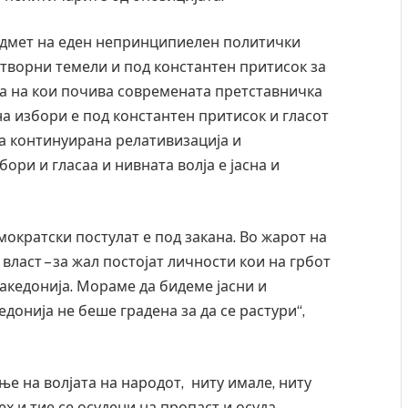
редмет на еден непринципиелен политички
отворни темели и под константен притисок за
а на кои почива современата претставничка
на избори е под константен притисок и гласот
на континуирана релативизација и
ори и гласаа и нивната волја е јасна и
мократски постулат е под закана. Во жарот на
власт – за жал постојат личности кои на грбот
Македонија. Мораме да бидеме јасни и
Уште двајца починаа од повредите во ресторан
Нај
донија не беше градена за да се растури“,
во главниот град на Русуија – експлозивот бил
во 
завиткан како роденденски подарок
AUGU
AUGUST 2, 2026
ње на волјата на народот, ниту имале, ниту
х и тие се осудени на пропаст и осуда.