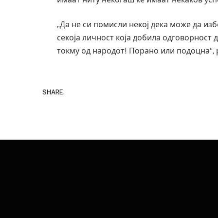
„Да не си помисли некој дека може да изб
секоја личност која добила одговорност 
токму од народот! Порано или подоцна“,
SHARE.