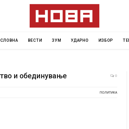
АСЛОВНА
ВЕСТИ
ЗУМ
УДАРНО
ИЗБОР
ТЕ
тво и обединување
0
те двајца починаа од повредите во ресторан
Најмалку сед
ПОЛИТИКА
 главниот град на Русуија – експлозивот бил
во Тајланд
виткан како роденденски подарок
AUGUST 7, 2026
UST 2, 2026