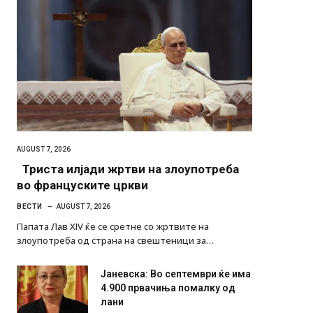
AUGUST 7, 2026
Триста илјади жртви на злоупотреба
во француските цркви
ВЕСТИ
AUGUST 7, 2026
Папата Лав XIV ќе се сретне со жртвите на
злоупотреба од страна на свештеници за…
Јаневска: Во септември ќе има
4.900 првачиња помалку од
лани