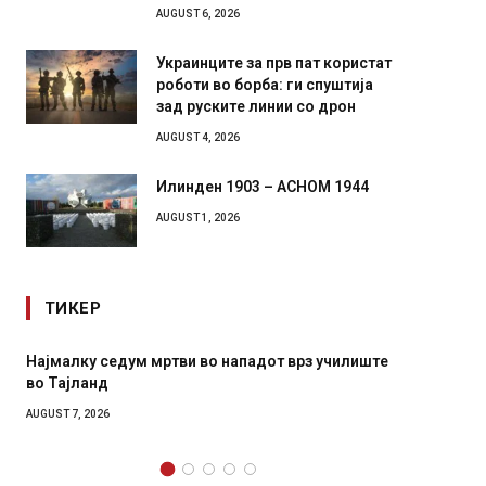
AUGUST 6, 2026
Украинците за прв пат користат
роботи во борба: ги спуштија
зад руските линии со дрон
AUGUST 4, 2026
Илинден 1903 – АСНОМ 1944
AUGUST 1, 2026
ТИКЕР
малку седум мртви во нападот врз училиште
СОЗИС: Украин
Тајланд
генералите от
ST 7, 2026
AUGUST 7, 2026