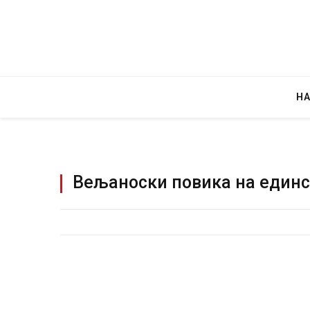
Н
Вељаноски повика на единс
Уш
во
за
AUG