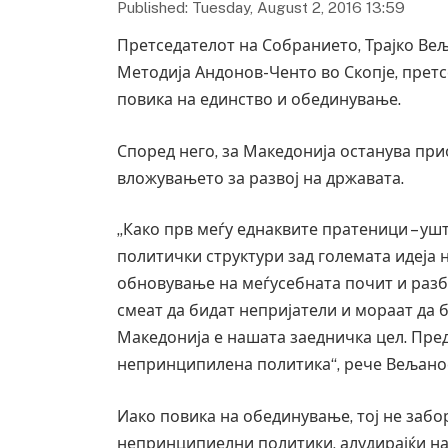
Published: Tuesday, August 2, 2016 13:59
Претседателот на Собранието, Трајко Вељ
Методија Андонов-Ченто во Скопје, прет
повика на единство и обединување.
Според него, за Македонија останува при
вложувањето за развој на државата.
„Како прв меѓу еднаквите пратеници – у
политички структури зад големата идеја
обновување на меѓусебната почит и разб
смеат да бидат непријатели и мораат да 
Македонија е нашата заедничка цел. Пре
непринципилена политика“, рече Вељано
Иако повика на обединување, тој не забо
непринципиелни политики, алудирајќи на