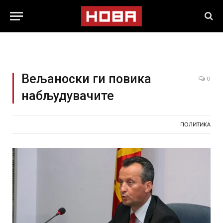
Вељаноски ги повика
0
набљудувачите
ПОЛИТИКА