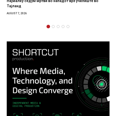
Најмалку седум мртви во нападот врз училиште во
Тајланд
AUGUST 7, 2026