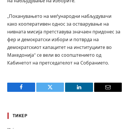
на набљудување на изборите.
„Поканувањето на меѓународни набљудувачи
како кооперативен однос за остварување на
нивната мисија претставува значаен придонес за
фер и демократски избори и потврда на
демократскиот капацитет на институциите во
Македонија“ се вели во соопштението од
Кабинетот на претседателот на Собранието.
Facebook
Twitter
LinkedIn
Email
ТИКЕР