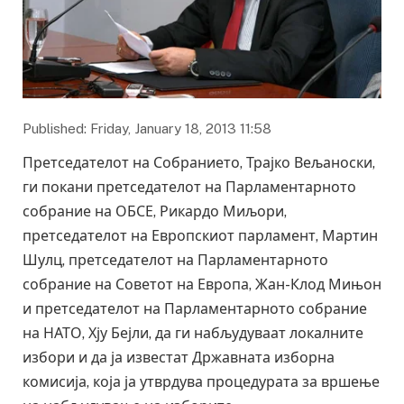
Published: Friday, January 18, 2013 11:58
Претседателот на Собранието, Трајко Вељаноски,
ги покани претседателот на Парламентарното
собрание на ОБСЕ, Рикардо Миљори,
претседателот на Европскиот парламент, Мартин
Шулц, претседателот на Парламентарното
собрание на Советот на Европа, Жан-Клод Мињон
и претседателот на Парламентарното собрание
на НАТО, Хју Бејли, да ги набљудуваат локалните
избори и да ја известат Државната изборна
комисија, која ја утврдува процедурата за вршење