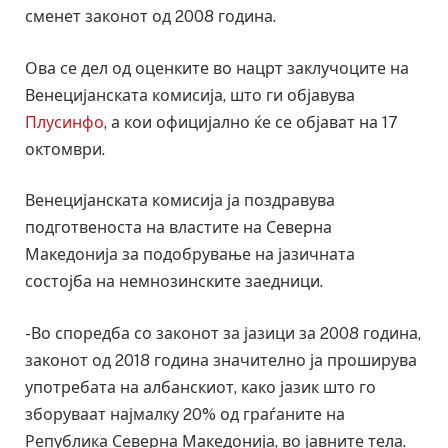
сменет законот од 2008 година.
Ова се дел од оценките во нацрт заклучоците на
Венецијанската комисија, што ги објавува
Плусинфо
, а кои официјално ќе се објават на 17
октомври.
Венецијанската комисија ја поздравува
подготвеноста на властите на Северна
Македонија за подобрување на јазичната
состојба на немнозинските заедници.
-Во споредба со законот за јазици за 2008 година,
законот од 2018 година значително ја проширува
употребата на албанскиот, како јазик што го
зборуваат најмалку 20% од граѓаните на
Република Северна Македонија, во јавните тела.