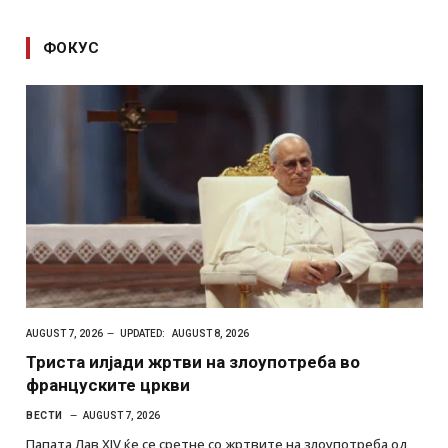
ФОКУС
AUGUST 7, 2026
UPDATED:
AUGUST 8, 2026
Триста илјади жртви на злоупотреба во
француските цркви
ВЕСТИ
AUGUST 7, 2026
Папата Лав XIV ќе се сретне со жртвите на злоупотреба од