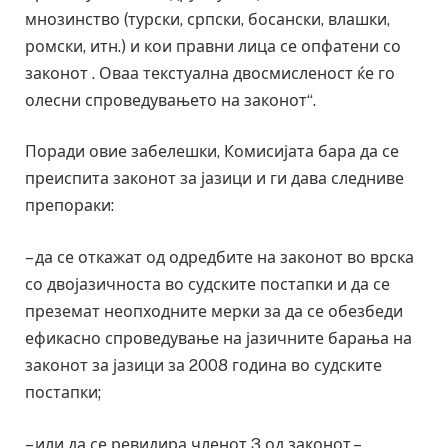
мнозинство (турски, српски, босански, влашки,
ромски, итн.) и кои правни лица се опфатени со
законот . Оваа текстуална двосмисленост ќе го
олесни спроведувањето на законот“.
Поради овие забелешки, Комисијата бара да се
преиспита законот за јазици и ги дава следниве
препораки:
– да се откажат од одредбите на законот во врска
со двојазичноста во судските постапки и да се
преземат неопходните мерки за да се обезбеди
ефикасно спроведување на јазичните барања на
законот за јазици за 2008 година во судските
постапки;
– или да се ревидира членот 3 од законот –