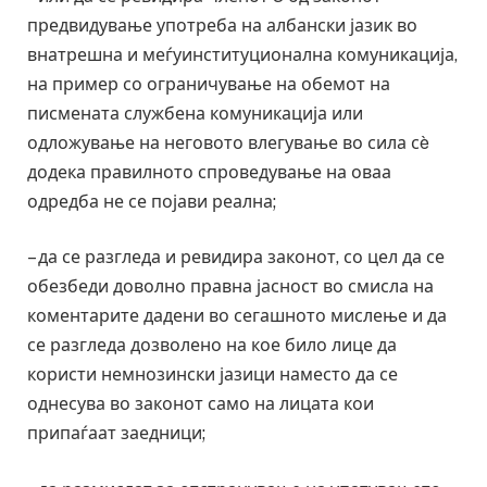
предвидување употреба на албански јазик во
внатрешна и меѓуинституционална комуникација,
на пример со ограничување на обемот на
писмената службена комуникација или
одложување на неговото влегување во сила сè
додека правилното спроведување на оваа
одредба не се појави реална;
– да се разгледа и ревидира законот, со цел да се
обезбеди доволно правна јасност во смисла на
коментарите дадени во сегашното мислење и да
се разгледа дозволено на кое било лице да
користи немнозински јазици наместо да се
однесува во законот само на лицата кои
припаѓаат заедници;