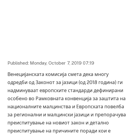
Published: Monday, October 7, 2019 07:19
Венецијанската комисија смета дека многу
одредби од Законот за јазици (од 2018 година) ги
надминуваат европските стандарди дефинирани
особено во Рамковната конвенција за заштита на
националните малцинства и Европската повелба
за регионални и малцински јазици и препорачува
преиспитување на новиот закон и детално
преиспитување на причините поради кои е