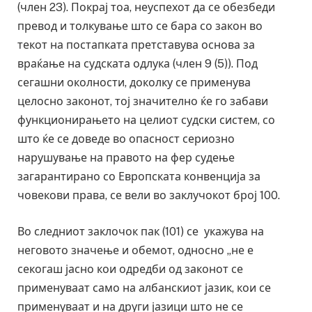
(член 23). Покрај тоа, неуспехот да се обезбеди
превод и толкување што се бара со закон во
текот на постапката претставува основа за
враќање на судската одлука (член 9 (5)). Под
сегашни околности, доколку се применува
целосно законот, тој значително ќе го забави
функционирањето на целиот судски систем, со
што ќе се доведе во опасност сериозно
нарушување на правото на фер судење
загарантирано со Европската конвенција за
човекови права, се вели во заклучокот број 100.
Во следниот заклочок пак (101) се укажува на
неговото значење и обемот, односно „не е
секогаш јасно кои одредби од законот се
применуваат само на албанскиот јазик, кои се
применуваат и на други јазици што не се