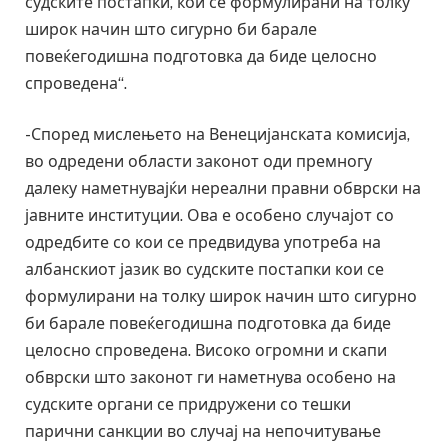
судските постапки, кои се формулирани на толку
широк начин што сигурно би барале
повеќегодишна подготовка да биде целосно
спроведена“.
-Според мислењето на Венецијанската комисија,
во одредени области законот оди премногу
далеку наметнувајќи нереални правни обврски на
јавните институции. Ова е особено случајот со
одредбите со кои се предвидува употреба на
албанскиот јазик во судските постапки кои се
формулирани на толку широк начин што сигурно
би барале повеќегодишна подготовка да биде
целосно спроведена. Високо огромни и скапи
обврски што законот ги наметнува особено на
судските органи се придружени со тешки
парични санкции во случај на непочитување