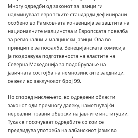
Многу одредби од законот за јазици ги
надминуваат европските стандарди дефинирани
особено во Рамковната конвенција за заштита на
националните малцинства и Европската повелба
за регионални и малцински јазици. Ова во
принцип е за пофалба. Венецијанската комисија
ја поздравува подготвеноста на властите на
Северна Македонија за подобрување на
јазичната состојба на немнозинските заедници,
се вели во заклучокот број 99.
Но според мислењето, во одредени области
законот оди премногу далеку, наметнувајќи
нереални правни обврски на јавните институции.
Тука се посочуваат одредбите со кои се
предвидува употреба на албанскиот јазик во