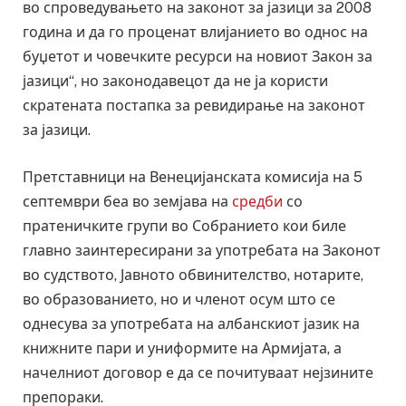
во спроведувањето на законот за јазици за 2008
година и да го проценат влијанието во однос на
буџетот и човечките ресурси на новиот Закон за
јазици“, но законодавецот да не ја користи
скратената постапка за ревидирање на законот
за јазици.
Претставници на Венецијанската комисија на 5
септември беа во земјава на
средби
со
пратеничките групи во Собранието кои биле
главно заинтересирани за употребата на Законот
во судството, Јавното обвинителство, нотарите,
во образованието, но и членот осум што се
однесува за употребата на албанскиот јазик на
книжните пари и униформите на Армијата, а
начелниот договор е да се почитуваат нејзините
препораки.