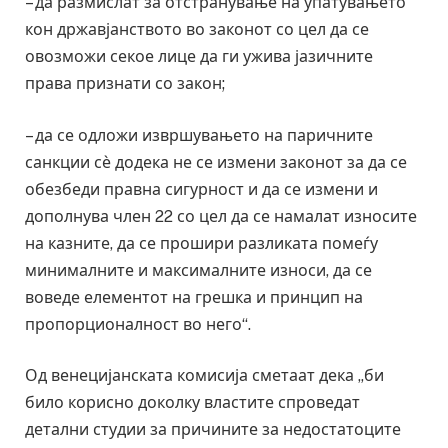
– да размислат за отстранување на упатувањето
кон државјанството во законот со цел да се
овозможи секое лице да ги ужива јазичните
права признати со закон;
– да се одложи извршувањето на паричните
санкции сѐ додека не се измени законот за да се
обезбеди правна сигурност и да се измени и
дополнува член 22 со цел да се намалат износите
на казните, да се прошири разликата помеѓу
минималните и максималните износи, да се
воведе елементот на грешка и принцип на
пропорционалност во него“.
Од венецијанската комисија сметаат дека „би
било корисно доколку властите спроведат
детални студии за причините за недостатоците