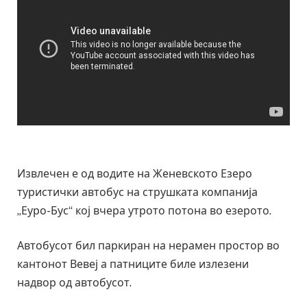
Извлечен е од водите на Женевското Езеро
туристички автобус на струшката компанија
„Еуро-Бус“ кој вчера утрото потона во езерото.
Автобусот бил паркиран на нерамен простор во
кантонот Вевеј а патниците биле излезени
надвор од автобусот.