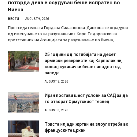
потврда дека е осудуван беше испратен во
Виена
ВЕСТИ
AUGUST 9, 2026
Претседателката Гордана Сиљановска-Давкова се оградува
од именувањето на разузнавачот Киро Тодоровски за
претставник на Агенцијата за разузнавање во Виена,…
25 години од погибијата на десет
армиски резервисти кај Карпалак чиј
конвој кукавички беше нападнат од
заседа
AUGUST 8, 2026
Иран постави шест услови за САД за да
го отворат Ормутскиот теснец
AUGUST 8, 2026
Триста илјади жртви на злоупотреба во
француските цркви