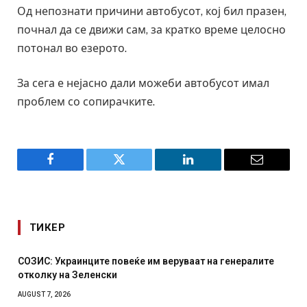
Од непознати причини автобусот, кој бил празен,
почнал да се движи сам, за кратко време целосно
потонал во езерото.
За сега е нејасно дали можеби автобусот имал
проблем со сопирачките.
Facebook
Twitter
LinkedIn
Email
ТИКЕР
СОЗИС: Украинците повеќе им веруваат на генералите
отколку на Зеленски
AUGUST 7, 2026