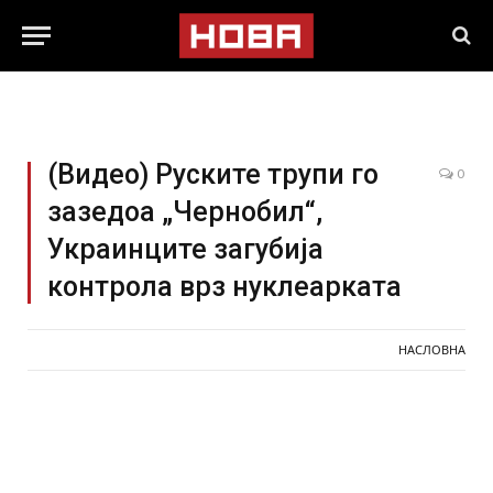
(Видео) Руските трупи го
0
зазедоа „Чернобил“,
Украинците загубија
контрола врз нуклеарката
НАСЛОВНА