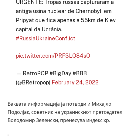
URGENTE: Tropas russas capturaram a
antiga usina nuclear de Chernobyl, em
Pripyat que fica apenas a 55km de Kiev
capital da Ucrânia.
#RussiaUkraineConflict
pic.twitter.com/PRF3LQ84sO
— RetroPOP #BigDay #BBB
(@BRetropop)
February 24, 2022
Ваквата информација ја потврди и Михајло
Подолјак, советник на украинскиот претседател
Володомир Зеленски, пренесува индекс.хр.