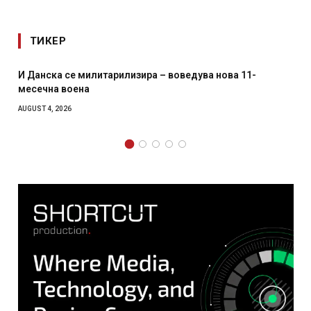
ТИКЕР
литарилизира – воведува нова 11-
Уште двајца почина
главниот град на Р
како роденденски
AUGUST 2, 2026