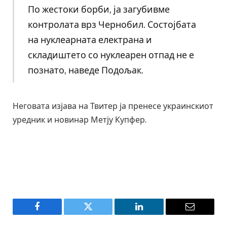
По жестоки борби, ја загубивме
контролата врз Чернобил. Состојбата
на нуклеарната електрана и
складиштето со нуклеарен отпад не е
познато, наведе Подољак.
Неговата изјава на Твитер ја пренесе украинскиот
уредник и новинар Метју Купфер.
Facebook
Twitter
LinkedIn
Email