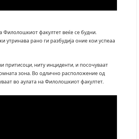
на Филолошкиот факултет веќе се будни.
жи утринава рано ги разбудија оние кои успеаа
ви притисоци, ниту инциденти, и посочуваат
номната зона. Во одлично расположение од
уваат во аулата на Филолошкиот факултет.
Уште двајца починаа од повредите во ресторан
во главниот град на Русуија – експлозивот бил
завиткан како роденденски подарок
AUGUST 2, 2026