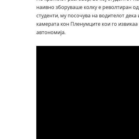
наивно зборуваше колку е револтиран од 
студенти, му посочува на водителот дека 
камерата кон Пленумците кои го извикаа 
автономија.