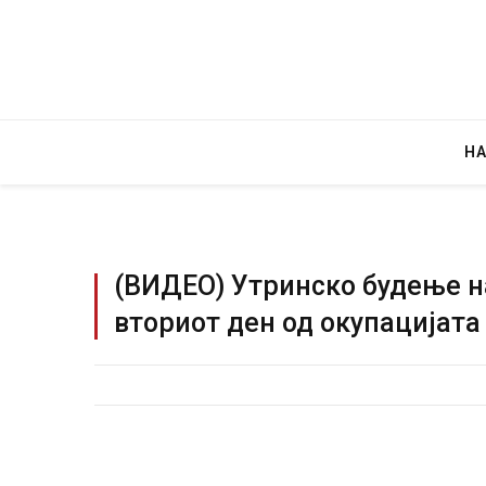
Н
(ВИДЕО) Утринско будење н
вториот ден од окупацијата