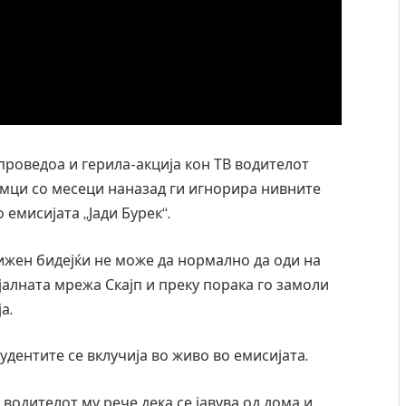
проведоа и герила-акција кон ТВ водителот
нумци со месеци наназад ги игнорира нивните
 емисијата „Јади Бурек“.
рижен бидејќи не може да нормално да оди на
ијалната мрежа Скајп и преку порака го замоли
а.
удентите се вклучија во живо во емисијата.
 водителот му рече дека се јавува од дома и