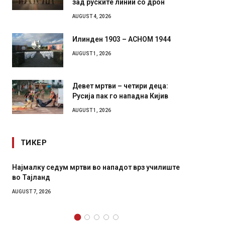
зад руските линии со дрон
AUGUST 4, 2026
Илинден 1903 – АСНОМ 1944
AUGUST 1, 2026
Девет мртви – четири деца:
Русија пак го нападна Кијив
AUGUST 1, 2026
ТИКЕР
Најмалку седум мртви во нападот врз училиште
СОЗИС:
во Тајланд
генера
AUGUST 7, 2026
AUGUST 7,