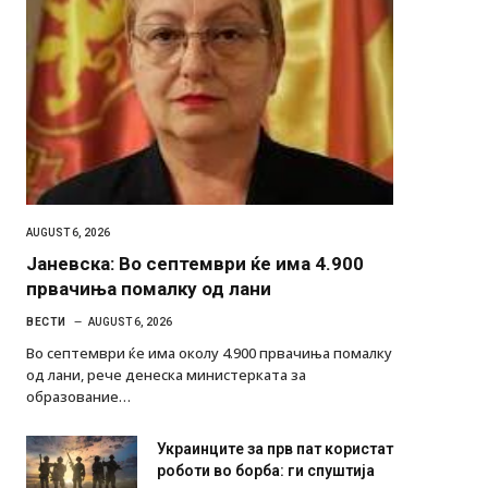
AUGUST 6, 2026
Јаневска: Во септември ќе има 4.900
првачиња помалку од лани
ВЕСТИ
AUGUST 6, 2026
Во септември ќе има околу 4.900 првачиња помалку
од лани, рече денеска министерката за
образование…
Украинците за прв пат користат
роботи во борба: ги спуштија