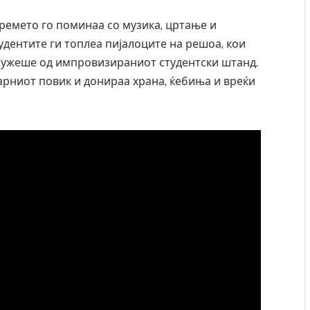
ремето го поминаа со музика, цртање и
удентите ги топлеа пијалоците на решоа, кои
 служеше од импровизираниот студентски штанд.
дарниот повик и донираа храна, ќебиња и вреќи