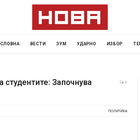
АСЛОВНА
ВЕСТИ
ЗУМ
УДАРНО
ИЗБОР
ТЕ
а студентите: Започнува
0
Уште двајца починаа од повредите во ресторан
во главниот град на Русуија – експлозивот бил
завиткан како роденденски подарок
ПОЛИТИКА
AUGUST 2, 2026