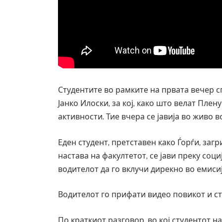
Студентите во рамките на првата вечер с
Јанко Илоски, за кој, како што велат Пле
активности. Тие вчера се јавија во живо во
Еден студент, претставен како Ѓорѓи, заг
настава на факултетот, се јави преку соц
водителот да го вклучи дирекно во емисиј
Водителот го прифати видео повикот и ст
По краткиот разговор, во кој студентот на