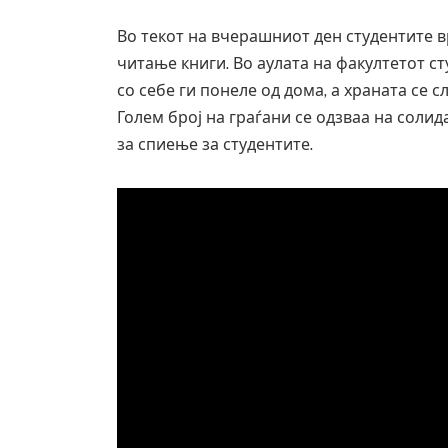
Во текот на вчерашниот ден студентите в
читање книги. Во аулата на факултетот ст
со себе ги понеле од дома, а храната се
Голем број на граѓани се одзваа на соли
за спиење за студентите.