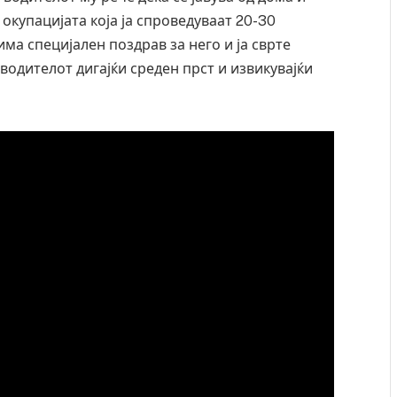
окупацијата која ја спроведуваат 20-30
има специјален поздрав за него и ја сврте
водителот дигајќи среден прст и извикувајќи