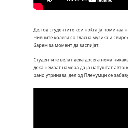
Дел од студентите кои ноќта ја поминаа 
Нивните колеги со гласна музика и свире
барем за момент да заспијат.
Студентите велат дека досега нема никак
дека немаат намера да ја напуштат авто
рано утринава, дел од Пленумци се забав