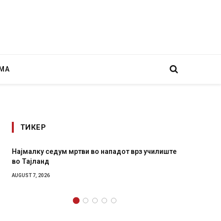
МА
ТИКЕР
Најмалку седум мртви во нападот врз училиште
СОЗИС:
во Тајланд
генера
AUGUST 7, 2026
AUGUST 7,