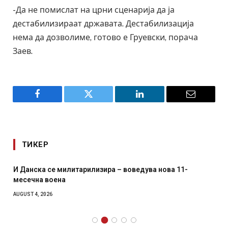
-Да не помислат на црни сценарија да ја
дестабилизираат државата. Дестабилизација
нема да дозволиме, готово е Груевски, порача
Заев.
Facebook
Twitter
LinkedIn
Email
ТИКЕР
И Данска се милитарилизира – воведува нова 11-
месечна воена
AUGUST 4, 2026