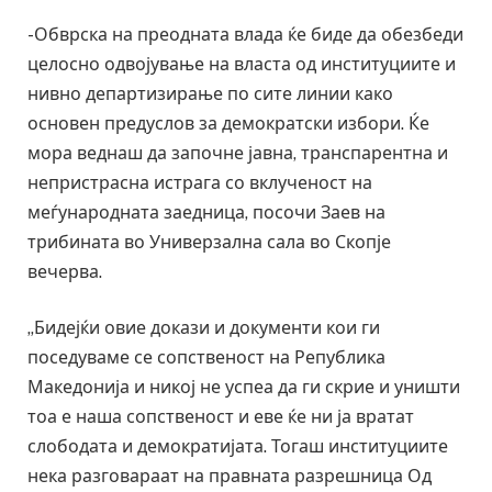
-Обврска на преодната влада ќе биде да обезбеди
целосно одвојување на власта од институциите и
нивно департизирање по сите линии како
основен предуслов за демократски избори. Ќе
мора веднаш да започне јавна, транспарентна и
непристрасна истрага со вклученост на
меѓународната заедница, посочи Заев на
трибината во Универзална сала во Скопје
вечерва.
„Бидејќи овие докази и документи кои ги
поседуваме се сопственост на Република
Македонија и никој не успеа да ги скрие и уништи
тоа е наша сопственост и еве ќе ни ја вратат
слободата и демократијата. Тогаш институциите
нека разговараат на правната разрешница Од