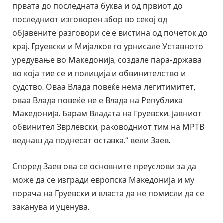
првата до последната буква и од првиот до
последниот изговорен збор во секој од
објавените разговори се е вистина од почеток до
крај. Груевски и Мијалков го урнисале Уставното
уредување во Македонија, создале пара-држава
во која тие се и полиција и обвинителство и
судство. Оваа Влада повеќе нема легитимитет,
оваа Влада повеќе не е Влада на Република
Македонија. Барам Владата на Груевски, јавниот
обвинител Зврлевски, раководниот тим на МРТВ
веднаш да поднесат оставка.“ вели Заев.
Според Заев ова се основните преуслови за да
може да се изгради европска Македонија и му
порача на Груевски и власта да не помисли да се
заканува и уценува.