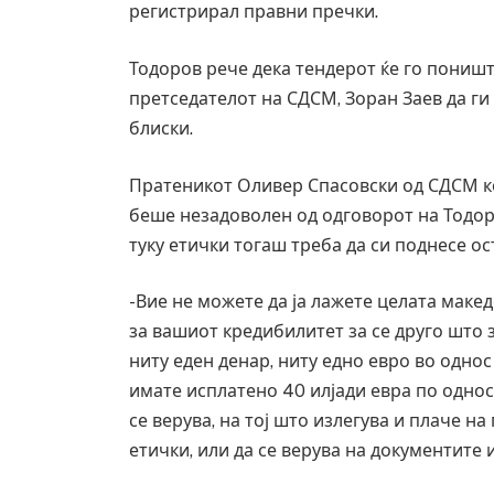
регистрирал правни пречки.
Уште двајца починаа од повредите во 
во главниот град на Русуија – експлоз
завиткан како роденденски подарок
Тодоров рече дека тендерот ќе го пониш
AUGUST 2, 2026
претседателот на СДСМ, Зоран Заев да ги
блиски.
Пратеникот Оливер Спасовски од СДСМ ко
беше незадоволен од одговорот на Тодор
туку етички тогаш треба да си поднесе ос
-Вие не можете да ја лажете целата макед
за вашиот кредибилитет за се друго што 
ниту еден денар, ниту едно евро во однос 
имате исплатено 40 илјади евра по однос н
се верува, на тој што излегува и плаче н
етички, или да се верува на документите 