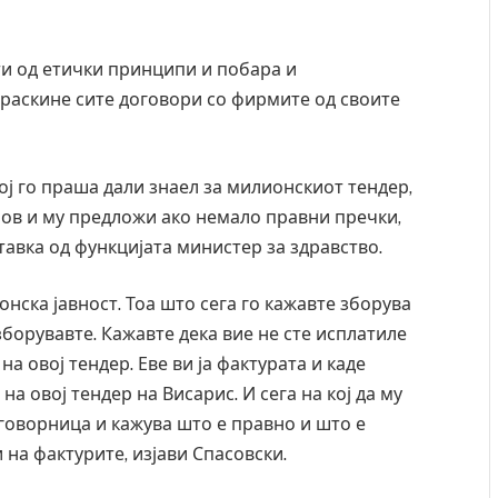
ресторан
Најмалку седум мртви во нападот врз училиште
ивот бил
во Тајланд
ти од етички принципи и побара и
AUGUST 7, 2026
 раскине сите договори со фирмите од своите
ј го праша дали знаел за милионскиот тендер,
ов и му предложи ако немало правни пречки,
тавка од функцијата министер за здравство.
онска јавност. Тоа што сега го кажавте зборува
зборувавте. Кажавте дека вие не сте исплатиле
на овој тендер. Еве ви ја фактурата и каде
а овој тендер на Висарис. И сега на кој да му
а говорница и кажува што е правно и што е
и на фактурите, изјави Спасовски.