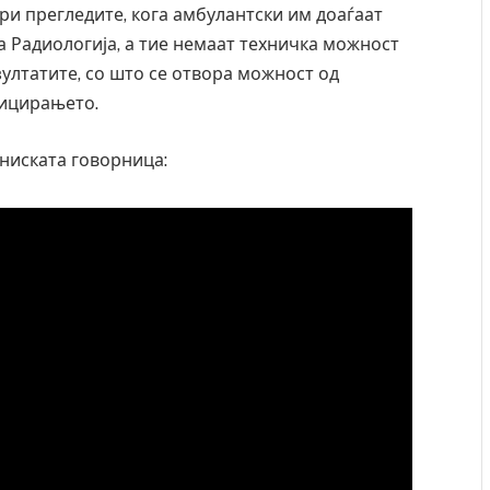
ри прегледите, кога амбулантски им доаѓаат
а Радиологија, а тие немаат техничка можност
зултатите, со што се отвора можност од
тицирањето.
аниската говорница: