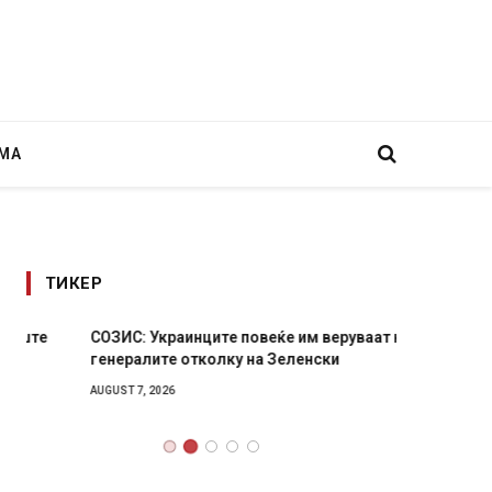
МА
ТИКЕР
СОЗИС: Украинците повеќе им веруваат на
Рачна 
генералите отколку на Зеленски
главни
локали
AUGUST 7, 2026
AUGUST 6,