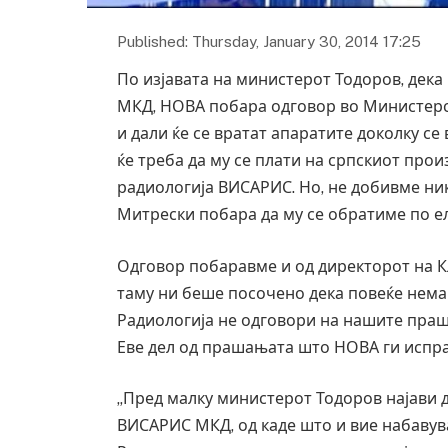
Published: Thursday, January 30, 2014 17:25
По изјавата на министерот Тодоров, дек
МКД, НОВА побара одговор во Министерст
и дали ќе се вратат апаратите доколку с
ќе треба да му се плати на српскиот про
радиологија ВИСАРИС. Но, не добивме ни
Митрески побара да му се обратиме по е
Одговор побаравме и од директорот на Кл
таму ни беше посочено дека повеќе нема
Радиологија не одговори на нашите праш
Еве дел од прашањата што НОВА ги испрат
„Пред малку министерот Тодоров најави 
ВИСАРИС МКД, од каде што и вие набавув