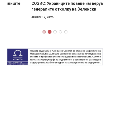
СОЗИС: Украинците повеќе им веруваат на
Рачна 
генералите отколку на Зеленски
главни
локали
AUGUST 7, 2026
AUGUST 6,