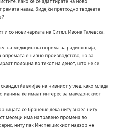
ристите. Како ќе се адаптирате на ново
опремата назад, бидејќи претходно тврдевте
е?
т и со новинарката на Сител, Ивона Талевска,
ел на медицинска опрема за радиологија,
 опремата е нивно производстсво, но за
тираат подоцна во текот на денот, што не се
скандал ќе влијае на нивниот углед, како млада
 во иднина ќе имаат интерес за македонскиот
орницата се бранеше дека ниту знаел ниту
шест месеци има направено промена во
сарис, ниту пак Инспекцискиот надзор не