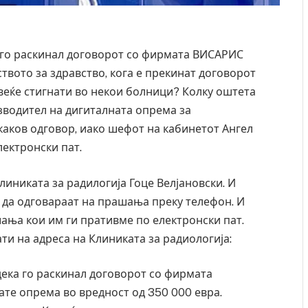
а го раскинал договорот со фирмата ВИСАРИС
вото за здравство, кога е прекинат договорот
е веќе стигнати во некои болници? Колку оштета
изводител на дигиталната опрема за
каков одговор, иако шефот на кабинетот Ангел
лектронски пат.
иниката за радилогија Гоце Велјановски. И
 да одговараат на прашања преку телефон. И
ања кои им ги пративме по електронски пат.
и на адреса на Клиниката за радиологија:
дека го раскинал договорот со фирмата
ате опрема во вредност од 350 000 евра.