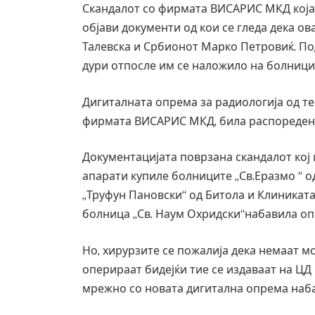
Скандалот со фирмата ВИСАРИС МКД која 
објави документи од кои се гледа дека ов
Талевска и Србионот Марко Петровиќ. По
дури отпосле им се наложило на болницит
Дигиталната опрема за радиологија од т
фирмата ВИСАРИС МКД, била распоредена
Документацијата поврзана скандалот кој
апарати купиле болниците „Св.Еразмо “ од
„Труфун Пановски“ од Битола и Клиниката
болница „Св. Наум Охридски“набавила оп
Но, хирурзите се пожалија дека немаат м
оперираат бидејќи тие се издаваат на ЦД
мрежно со новата дигитална опрема наб