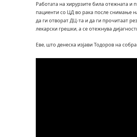
Работата на хирурзите била отежната и п
пациенти со ЦД во рака после снимање н
да ги отворат ДЦ-та и да ги прочитаат ре
лекарски грешки, а се отежнува дијагнос
Еве, што денеска изјави Тодоров на собр