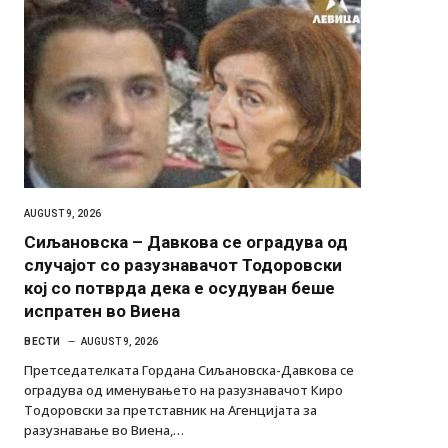
AUGUST 9, 2026
Сиљановска – Давкова се оградува од
случајот со разузнавачот Тодоровски
кој со потврда дека е осудуван беше
испратен во Виена
ВЕСТИ
AUGUST 9, 2026
Претседателката Гордана Сиљановска-Давкова се
оградува од именувањето на разузнавачот Киро
Тодоровски за претставник на Агенцијата за
разузнавање во Виена,…