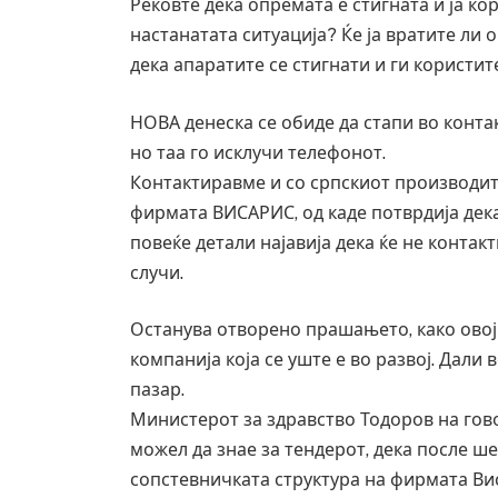
Рековте дека опремата е стигната и ја ко
настанатата ситуација? Ќе ја вратите ли 
дека апаратите се стигнати и ги користит
НОВА денеска се обиде да стапи во контак
но таа го исклучи телефонот.
Контактиравме и со српскиот производит
фирмата ВИСАРИС, од каде потврдија дека
повеќе детали најавија дека ќе не контак
случи.
Останува отворено прашањето, како овој 
компанија која се уште е во развој. Дали
пазар.
Министерот за здравство Тодоров на гов
можел да знае за тендерот, дека после 
сопстевничката структура на фирмата Ви