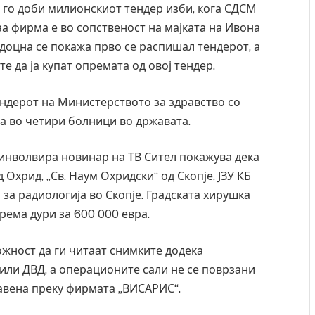
го доби милионскиот тендер изби, кога СДСМ
аа фирма е во сопственост на мајката на Ивона
доцна се покажа прво се распишал тендерот, а
е да ја купат опремата од овој тендер.
ендерот на Министерството за здравство со
 во четири болници во државата.
 инволвира новинар на ТВ Сител покажува дека
 Охрид, „Св. Наум Охридски“ од Скопје, ЈЗУ КБ
 за радиологија во Скопје. Градската хирушка
рема дури за 600 000 евра.
ожност да ги читаат снимките додека
 или ДВД, а операционите сали не се поврзани
авена преку фирмата „ВИСАРИС“.