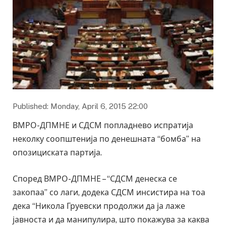
Published: Monday, April 6, 2015 22:00
ВМРО-ДПМНЕ и СДСМ попладнево испратија
неколку соопштенија по денешната “бомба” на
опозициската партија.
Според ВМРО-ДПМНЕ – “СДСМ денеска се
закопаа” со лаги, додека СДСМ инсистира на тоа
дека “Никола Груевски продолжи да ја лаже
јавноста и да манипулира, што покажува за каква