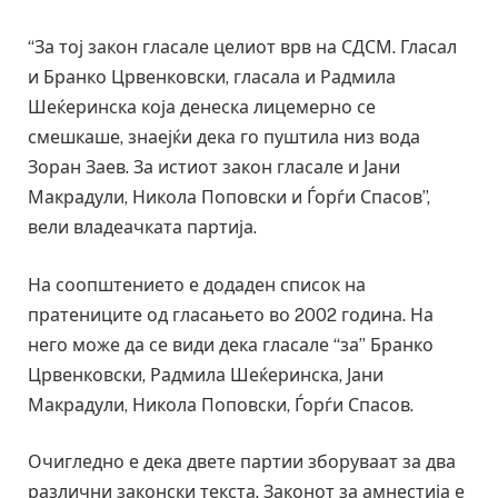
“За тој закон гласале целиот врв на СДСМ. Гласал
и Бранко Црвенковски, гласала и Радмила
Шеќеринска која денеска лицемерно се
смешкаше, знаејќи дека го пуштила низ вода
Зоран Заев. За истиот закон гласале и Јани
Макрадули, Никола Поповски и Ѓорѓи Спасов”,
вели владеачката партија.
На соопштението е додаден список на
пратениците од гласањето во 2002 година. На
него може да се види дека гласале “за” Бранко
Црвенковски, Радмила Шеќеринска, Јани
Макрадули, Никола Поповски, Ѓорѓи Спасов.
Очигледно е дека двете партии зборуваат за два
различни законски текста. Законот за амнестија е