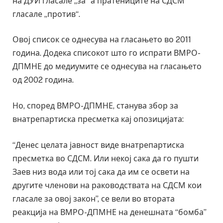
на ДУИ гласале „за“ а пратениците на СДСМ
гласале „против“.
Овој список се однесува на гласањето во 2011
година. Додека списокот што го испрати ВМРО-
ДПМНЕ до медиумите се однесува на гласањето
од 2002 година.
Но, според ВМРО-ДПМНЕ, станува збор за
внатрепартиска пресметка кај опозицијата:
“Денес целата јавност виде внатрепартиска
пресметка во СДСМ. Или некој сака да го пушти
Заев низ вода или тој сака да им се освети на
другите членови на раководствата на СДСМ кои
гласале за овој закон”, се вели во втората
реакција на ВМРО-ДПМНЕ на денешната “бомба”