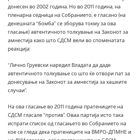
донесен во 2002 година. Но во 2011 година, на
пленарна седница на Собранието, е гласано (на
денешната “бомба” се зборува токму за ова
гласање) автентичното толкување на Законот за
амнестија како што СДСМ вели во споменатата
реакција:
“Лично Груевски наредил Владата да даде
автентичното толкување со што ќе отвори пат за
донесување на Законот за амнестија за хашките
случаи”.
На ова гласање во 2011 година пратениците на
СДСМ гласале “против”. Оваа партија исто така
испрати список од гласањето во Собранието на
кое се гледа дека пратениците на ВМРО-ДПМНЕ и