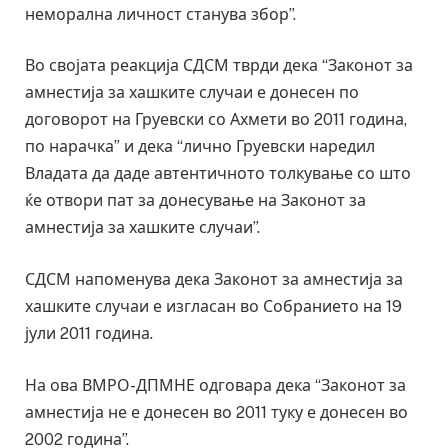
неморална личност станува збор”.
Во својата реакција СДСМ тврди дека “Законот за
амнестија за хашките случаи е донесен по
договорот на Груевски со Ахмети во 2011 година,
по нарачка” и дека “лично Груевски наредил
Владата да даде автентичното толкување со што
ќе отвори пат за донесување на Законот за
амнестија за хашките случаи”.
СДСМ напоменува дека Законот за амнестија за
хашките случаи е изгласан во Собранието на 19
јули 2011 година.
На ова ВМРО-ДПМНЕ одговара дека “Законот за
амнестија не е донесен во 2011 туку е донесен во
2002 година”.