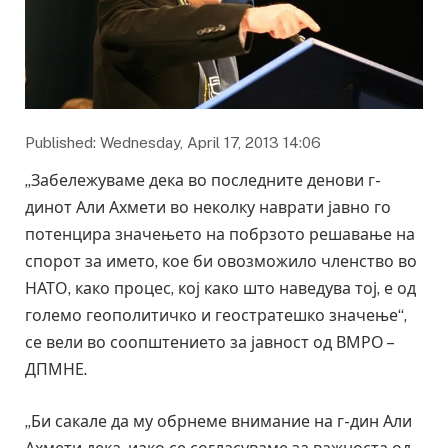
Published: Wednesday, April 17, 2013 14:06
„Забележуваме дека во последните денови г-
динот Али Ахмети во неколку наврати јавно го
потенцира значењето на побрзото решавање на
спорот за името, кое би овозможило членство во
НАТО, како процес, кој како што наведува тој, е од
големо геополитичко и геостратешко значење“,
се вели во соопштението за јавност од ВМРО –
ДПМНЕ.
„Би сакале да му обрнеме внимание на г-дин Али