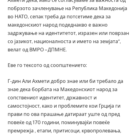
Ахмети дека, иако се согласуваме за важноста од
побрзото зачленување на Република Македонија
во НАТО, сепак треба да потсетиме дека за
македонскиот народ подеднакво е важно
задржување на идентитетот, изразен или поврзан
со јазикот, националноста и името на земјата“,
велат од ВМРО – ДПМНЕ.
Еве го тексото од соопштението:
Г-дин Али Ахмети добро знае или би требало да
знае дека борбата на Македонскиот народ за
сопствениот идентитет, државност и
самостојност, како и проблемите кои Грција ги
прави по ова прашање датираат уште од пред
повеќе од 170 години, поминувајќи повеќе
премрежја , етапи, притисоци, крвопролевања,