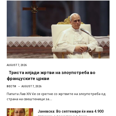
AUGUST 7, 2026
Триста илјади жртви на злоупотреба во
француските цркви
ВЕСТИ
AUGUST 7, 2026
Папата Лав XIV ќе се сретне со жртвите на злоупотреба од
страна на свештеници за…
Јаневска: Во септември ќе има 4.900