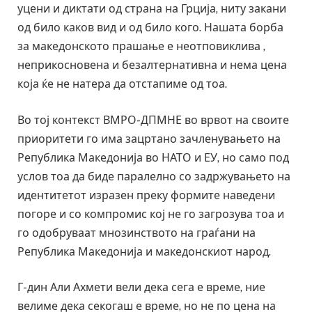
уцени и диктати од страна на Грција, ниту закани
од било каков вид и од било кого. Нашата борба
за македонското прашање е неотповиклива ,
неприкосновена и безалтернативна и нема цена
која ќе не натера да отстапиме од тоа.
Во тој контекст ВМРО-ДПМНЕ во врвот на своите
приоритети го има зацртано зачленувањето на
Република Македонија во НАТО и ЕУ, но само под
услов тоа да биде паралелно со задржувањето на
идентитетот изразен преку формите наведени
погоре и со компромис кој не го загрозува тоа и
го одобруваат мнозинството на граѓани на
Република Македонија и македонскиот народ.
Г-дин Али Ахмети вели дека сега е време, ние
велиме дека секогаш е време, но не по цена на