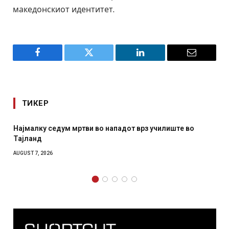
македонскиот идентитет.
Facebook
Twitter
LinkedIn
Email
ТИКЕР
врз училиште во
СОЗИС: Украинците повеќе им веруваа
отколку на Зеленски
AUGUST 7, 2026