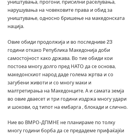
уништувања, прогони, присилни раселувања,
нарушувања на човековите права и обид за
уништување, односно бришење на македонската
нација.
Овие обиди продолжија и во последниве 23
години откако Република Македонија доби
самостојност како држава. Во тие обиди кои
постоеа многу долго пред НАТО да се основа,
македонскиот народ даде голема жртва и со
загубени животи и со многу маки и
малтретирања на Македонците. А и самата земја
во овие дваесет и три години издржа многу удари
и шокови, од типот на ембарга , блокади и слично.
Ние во ВМРО-ДПМНЕ не планираме по толку
многу години борба да се предадеме прифаќајќи