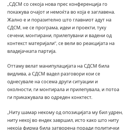
„СДСМ со секоја нова прес конференција го
покажува очајот и немоќта во која е заглавена.
Жално е и поразително што главниот адут на
СДСМ, не се програма, идеи и проекти, туку
сечени, монтирани, прилепувани и вадени од
контекст материјали“, се вели во реакцијата на
владејачката партија.
Оттаму велат манипулацијата на СДСМ била
видлива, а СДСМ вадел разговори кои се
однесувале на сосема други ситуации и
околности, ги монтирала и прилепувала, и потоа
ги прикажувала во одреден конктест.
„Ниту шамар некому од опозицијата му бил удрен,
ниту некој во ендек завршил, исто како што ниту
некоја фирма била затворена поради политички