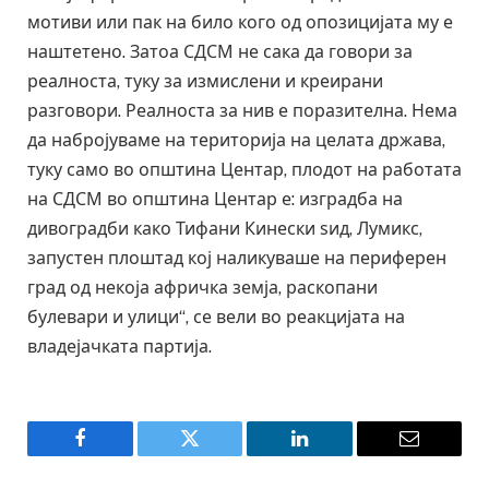
мотиви или пак на било кого од опозицијата му е
наштетено. Затоа СДСМ не сака да говори за
реалноста, туку за измислени и креирани
разговори. Реалноста за нив е поразителна. Нема
да набројуваме на територија на целата држава,
туку само во општина Центар, плодот на работата
на СДСМ во општина Центар е: изградба на
дивоградби како Тифани Кинески ѕид, Лумикс,
запустен плоштад кој наликуваше на периферен
град од некоја афричка земја, раскопани
булевари и улици“, се вели во реакцијата на
владејачката партија.
Facebook
Twitter
LinkedIn
Email