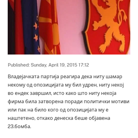
Published: Sunday, April 19, 2015 17:12
Владејачката партија реагира дека ниту шамар
некому од опозицијата му бил удрен, ниту некој
во ендек завршил, исто како што ниту некоја
фирма била затворена поради политички мотиви
или пак на било кого од опозицијата му е
наштетено, откако денеска беше објавена
23.бомба.