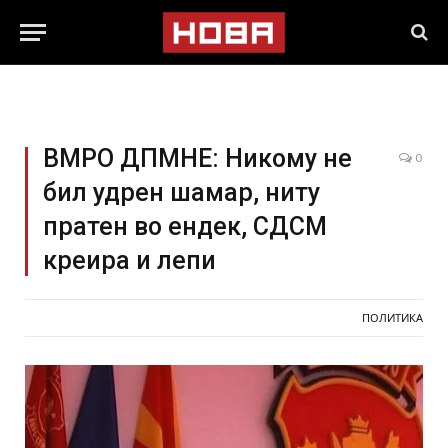
ВМРО ДПМНЕ: Никому не
0
бил удрен шамар, ниту
пратен во ендек, СДСМ
креира и лепи
ПОЛИТИКА