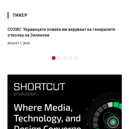
ТИКЕР
С: Украинците повеќе им веруваат на генералите
Рачна б
лку на Зеленски
српски 
T 7, 2026
AUGUST 6, 