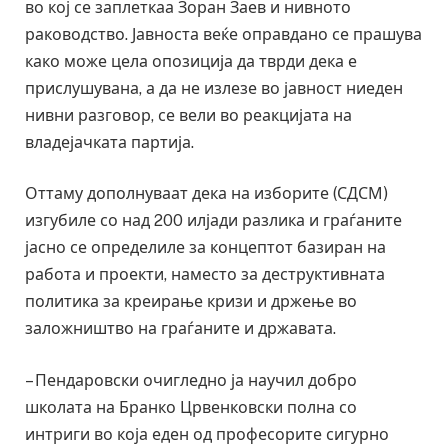
во кој се заплеткаа Зоран Заев и нивното
раководство. Јавноста веќе оправдано се прашува
како може цела опозиција да тврди дека е
прислушувана, а да не излезе во јавност ниеден
нивни разговор, се вели во реакцијата на
владејачката партија.
Оттаму дополнуваат дека на изборите (СДСМ)
изгубиле со над 200 илјади разлика и граѓаните
јасно се определиле за концептот базиран на
работа и проекти, наместо за деструктивната
политика за креирање кризи и држење во
заложништво на граѓаните и државата.
– Пендаровски очигледно ја научил добро
школата на Бранко Црвенковски полна со
интриги во која еден од професорите сигурно