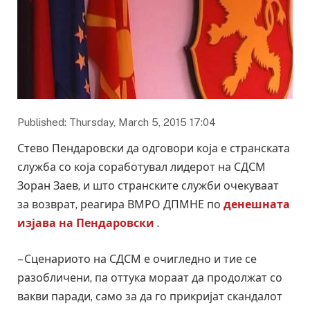
Published: Thursday, March 5, 2015 17:04
Стево Пендаровски да одговори која е странската
служба со која соработувал лидерот на СДСМ
Зоран Заев, и што странските служби очекуваат
за возврат, реагира ВМРО ДПМНЕ по
денешната
изјава на Пендаровски
.
– Сценариото на СДСМ е очигледно и тие се
разобличени, па оттука мораат да продолжат со
вакви паради, само за да го прикријат скандалот