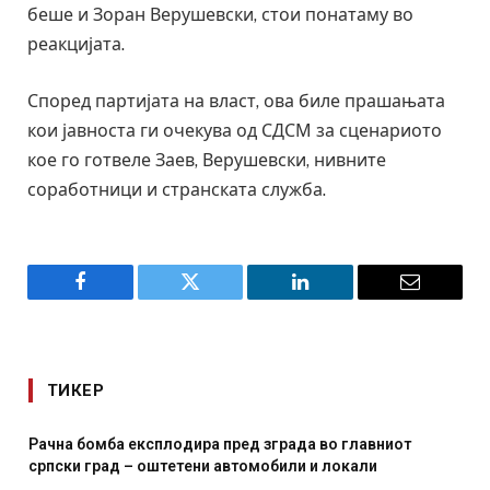
беше и Зоран Верушевски, стои понатаму во
реакцијата.
Според партијата на власт, ова биле прашањата
кои јавноста ги очекува од СДСМ за сценариото
кое го готвеле Заев, Верушевски, нивните
соработници и странската служба.
Facebook
Twitter
LinkedIn
Email
ТИКЕР
града во главниот
И Данска се милитарилизира – вове
били и локали
месечна воена