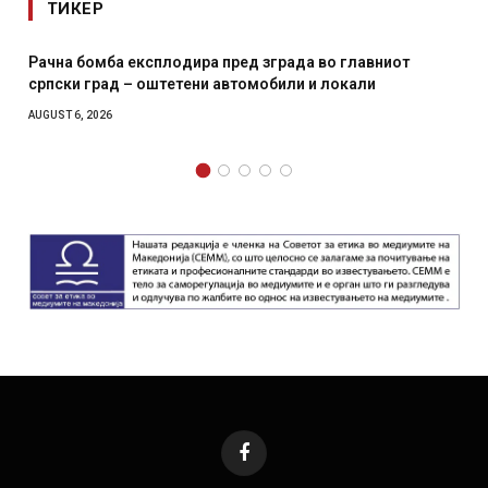
ТИКЕР
одира пред зграда во главниот
И Данска се милитарил
етени автомобили и локали
месечна воена
AUGUST 4, 2026
Facebook