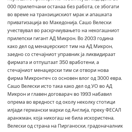
000 прилепчани останаа без работа, се збогати
во време на транзицискиот мрак и апашката
приватизација во Македонија. Сашо Велески
учествувал во раскрчмувањето на некогашниот
прилепски гигант АД Микрон. Во 2003 година
како дел од менаџерскиот тим на АД Микрон,
заедно со стечајниот управник ја ликвидираат
фирмата и отпуштаат 350 вработени, а
стечајниот менаџерски тим си отвори нова
фирма Микронтеч со основен влог од 3000 евра.
Сашо Велески исто така како дел од УО во АД
Микрон и главен договарач во 1993 набавил
опрема во вредност од околу неколку стотици
илјади германски марки од Англија, преку ФЕСАЛ
аранжман, која никогаш не била искористена.
Велески од страна на Пирганоски, градоначалник