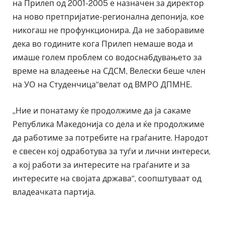
на Прилеп од 2001-2005 е назначен за директор
на ново претпријатие-регионална депонија, кое
никогаш не профункционира. Да не заборавиме
дека во годините кога Прилеп немаше вода и
имаше голем проблем со водоснабдувањето за
време на владеење на СДСМ, Велески беше член
на УО на Студенчица“велат од ВМРО ДПМНЕ.
„Ние и понатаму ќе продолжиме да ја сакаме
Република Македонија со дела и ќе продолжиме
да работиме за потребите на граѓаните. Народот
е свесен кој одработува за туѓи и лични интереси,
а кој работи за интересите на граѓаните и за
интересите на својата држава“, соопштуваат од
владеачката партија.