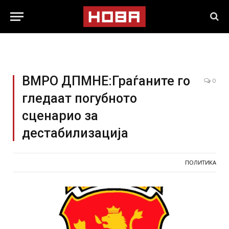
ВМРО ДПМНЕ:Граѓаните го
0
гледаат погубното
сценарио за
дестабилизација
ПОЛИТИКА