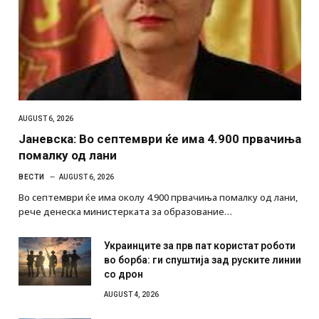
AUGUST 6, 2026
Јаневска: Во септември ќе има 4.900 првачиња
помалку од лани
ВЕСТИ
AUGUST 6, 2026
Во септември ќе има околу 4.900 првачиња помалку од лани,
рече денеска министерката за образование…
Украинците за прв пат користат роботи
во борба: ги спуштија зад руските линии
со дрон
AUGUST 4, 2026