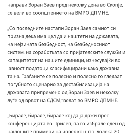
направи Зоран Заев пред неколку дена во Скопје,
се вели во соопштението на ВМРО ДПМНЕ.
„Со последните настапи Зоран Заев самиот си
призна дека има цел да и наштети на државата,
на нејзината безбедност, на безбедносниот
систем, на соработката со пријателските служби и
капацитетот на нашите единици, изнесувајќи во
јавност податоци класифицирани како државна
тајна. Граѓаните се полесно и полесно го гледаат
погубното сценарио за дестабилизација на
државата припремено од Зоран Заев и неколку
луѓе од врвот на СДСМ,“велат во ВМРО ДПМНЕ.
„Бирале, бирале, бирале кој да ја држи прес
конференцијата во Прилеп, па го избрале еден од
најлошите примери на човек кој што, додека 20