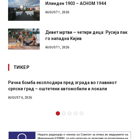
Илинден 1903 – АСНОМ 1944
AUGUST 1, 2026
Девет мртви – четири деца: Русија пак
го нападна Кијив
AUGUST 1, 2026
ТИКЕР
пред зграда во главниот
И Данска се милитарилизира 
автомобили и локали
месечна воена
AUGUST 4, 2026