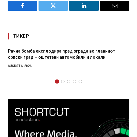
Facebook
Twitter
LinkedIn
Email
ТИКЕР
 главниот
И Данска се милитарилизира – воведува нов
окали
месечна воена
AUGUST 4, 2026