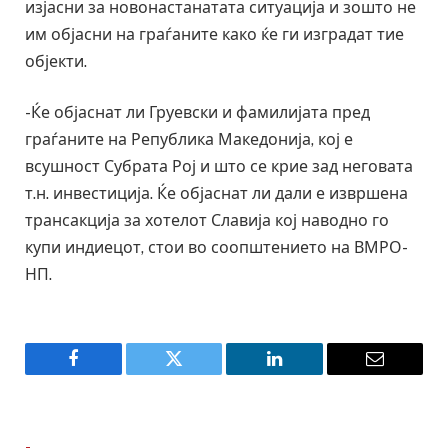
изјасни за новонастанатата ситуација и зошто не
им објасни на граѓаните како ќе ги изградат тие
објекти.
-Ќе објаснат ли Груевски и фамилијата пред
граѓаните на Република Македонија, кој е
всушност Субрата Рој и што се крие зад неговата
т.н. инвестиција. Ќе објаснат ли дали е извршена
трансакција за хотелот Славија кој наводно го
купи индиецот, стои во соопштението на ВМРО-
НП.
Facebook
Twitter
LinkedIn
Email