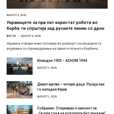
AUGUST 4, 2026
Украинците за прв пат користат роботи во
борба: ги спуштија зад руските линии со дрон
ВЕСТИ
AUGUST 4, 2026
Украина отвори ново поглавје во развојот на модерното
војување со спроведување на првата позната борбена…
Илинден 1903 – АСНОМ 1944
AUGUST 1, 2026
Девет мртви – четири деца: Русија пак
го нападна Кијив
AUGUST 1, 2026
Собрание: Сторниран е законот за
„Скопје град на културата без тендери“