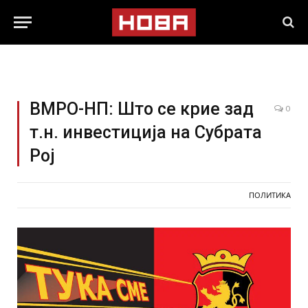
ВМРО-НП: Што се крие зад
0
т.н. инвестиција на Субрата
Рој
ПОЛИТИКА