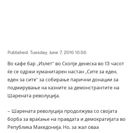
Published: Tuesday, June 7, 2016 10:56
Во кафе бар „Излет“ во Скопје денеска во 13 часот
ќе се одржи хуманитарен настан „Сите за еден,
еден за сите“ за собирање парични донации за
подмирување на казните за демонстрантите на
‪‎Шарената револуција.
– Шарената револуција продолжува со својата
борба за враќање на правдата и демократијата во
Република Македонија. Но, за жал оваа