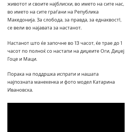
животот и своите најблиски, во името на сите нас,
во името на сите граѓани на Република
Македонија. За слобода, за правда, за еднаквост!,
се вели во најавата за настанот.
Настанот што ќе започне во 13 часот, ќе трае до 1
часот по полноќ со настапи на диџеите Оги, Диџеј
Гоце и Маци.
Порака на поддршка испрати и нашата
најпозната манекенка и фото модел Катарина
Ивановска.