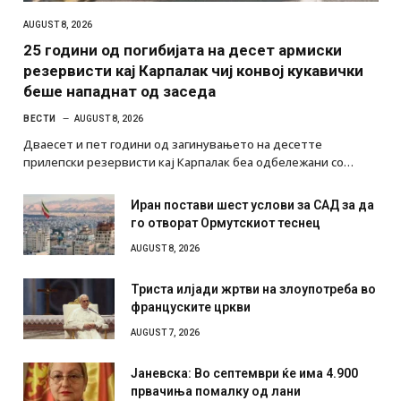
AUGUST 8, 2026
25 години од погибијата на десет армиски
резервисти кај Карпалак чиј конвој кукавички
беше нападнат од заседа
ВЕСТИ
AUGUST 8, 2026
Дваесет и пет години од загинувањето на десетте
прилепски резервисти кај Карпалак беа одбележани со…
Иран постави шест услови за САД за да
го отворат Ормутскиот теснец
AUGUST 8, 2026
Триста илјади жртви на злоупотреба во
француските цркви
AUGUST 7, 2026
Јаневска: Во септември ќе има 4.900
првачиња помалку од лани