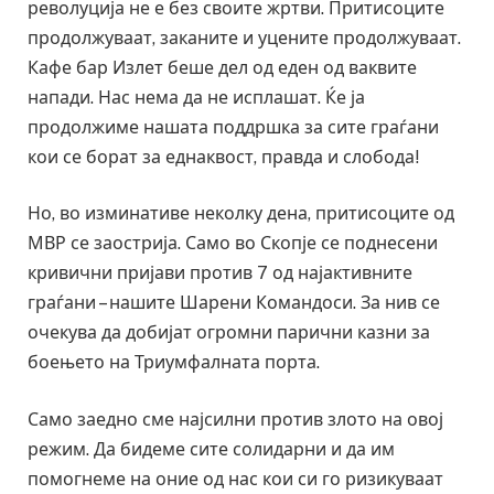
револуција не е без своите жртви. Притисоците
продолжуваат, заканите и уцените продолжуваат.
Кафе бар Излет беше дел од еден од ваквите
напади. Нас нема да не исплашат. Ќе ја
продолжиме нашата поддршка за сите граѓани
кои се борат за еднаквост, правда и слобода!
Но, во изминативе неколку дена, притисоците од
МВР се заострија. Само во Скопје се поднесени
кривични пријави против 7 од најактивните
граѓани – нашите Шарени Командоси. За нив се
очекува да добијат огромни парични казни за
боењето на Триумфалната порта.
Само заедно сме најсилни против злото на овој
режим. Да бидеме сите солидарни и да им
помогнеме на оние од нас кои си го ризикуваат