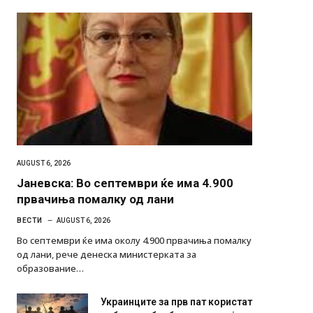
AUGUST 6, 2026
Јаневска: Во септември ќе има 4.900
првачиња помалку од лани
ВЕСТИ
AUGUST 6, 2026
Во септември ќе има околу 4.900 првачиња помалку
од лани, рече денеска министерката за
образование…
Украинците за прв пат користат
роботи во борба: ги спуштија