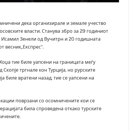
омничени дека организирале и земале учество
осовските власти. Станува збро за 29 годиниот
 Исамил Зенели од Вучитрн и 20 годишната
от весник„Експрес“.
Хоџа тие биле уапсени на границата меѓу
 Скопје тргнале кон Турција, но рурските
а биле вратени назад, тие се уапсени на
окации поврзани со осомничените кои се
перацијата била спроведена откако турските
ичените.