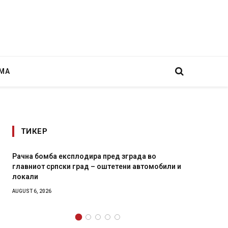
МА
ТИКЕР
дира пред зграда во
И Данска се милитарилизира –
ад – оштетени автомобили и
11-месечна воена
AUGUST 4, 2026