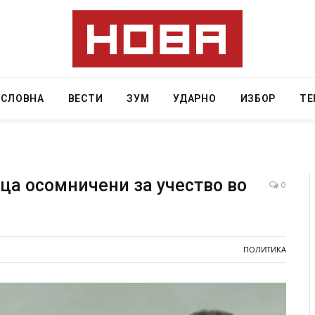
АСЛОВНА
ВЕСТИ
ЗУМ
УДАРНО
ИЗБОР
ТЕ
ица осомничени за учество во
0
Горат Парос, Андрос, Калимнос, Крит, …
Рачна бомба експло
главниот српски гр
6
локали
ПОЛИТИКА
AUGUST 6, 2026