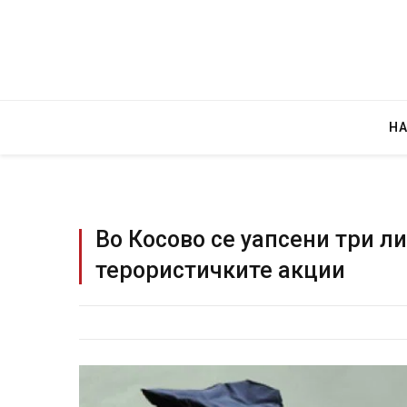
Н
Во Косово се уапсени три л
терористичките акции
Грција: 
JULY 30, 202