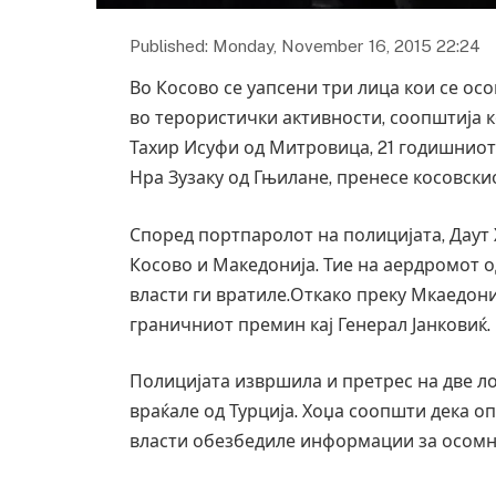
Published: Monday, November 16, 2015 22:24
Во Косово се уапсени три лица кои се ос
во терористички активности, соопштија к
Тахир Исуфи од Митровица, 21 годишниот
Нра Зузаку од Гњилане, пренесе косовски
Според портпаролот на полицијата, Даут 
Косово и Македонија. Тие на аердромот од
власти ги вратиле.Откако преку Мкаедониј
граничниот премин кај Генерал Јанковиќ.
Полицијата извршила и претрес на две л
враќале од Турција. Хоџа соопшти дека о
власти обезбедиле информации за осомн