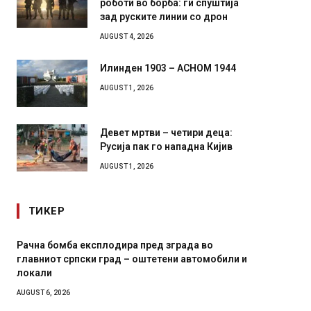
зад руските линии со дрон
AUGUST 4, 2026
Илинден 1903 – АСНОМ 1944
AUGUST 1, 2026
Девет мртви – четири деца:
Русија пак го нападна Кијив
AUGUST 1, 2026
ТИКЕР
ба експлодира пред зграда во
И Данска се милитар
српски град – оштетени автомобили и
11-месечна воена
AUGUST 4, 2026
6