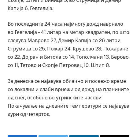
Скопје, Штип и Виница 5, во Струмица и Демир
Капија 6, Гевгелија.
Во последните 24 часа најмногу дожд наврнало
во Гевгелија – 41 литар на метар квадратен, по што
следува Маврово 27, Демир Капија со 26 литри,
Струмица со 25, Пожар 24, Крушево 23, Пожаране
со 22, Дојран и Битола со 14, Тополчани 13, Берово
со 11, Тетово и Скопје Петровец 10, Штип 8.
За денеска се најавува облачно и посвежо време
со локални и слаби врнежи од дожд, на планините
од снег, особено во утринските часови.
Покачување на дневните температури се најавува
дури од четврток.