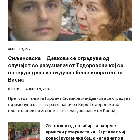
AUGUST 9, 2026
Сиљановска – Давкова се оградува од
случајот со разузнавачот Тодоровски кој со
потврда дека е осудуван беше испратен во
Виена
ВЕСТИ
AUGUST 9, 2026
Претседателката Гордана Сиљановска-Давкова се оградува
од именувањето на разузнавачот Киро Тодоровски за
претставник на Агенцијата за разузнавање во Виена,…
25 години од погибијата на десет
армиски резервисти кај Карпалак чиј
конвој кукавички беше нападнат од