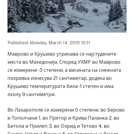
Published: Monday, March 14, 2016 10:11
Маврово и Крушево утринава се најстудените
места во Македонија. Според УХМР во Маврово
се измерени -3 степени, а висината на снежната
покривка изнесува 21 сантиметар, додека во
Крушево температурата била -1 степен и има
околу 9 сантиметри.
Во Лазарополе се измерени 0 степени, во Берово
и Тополчани 1, во Претор и Крива Паланка 2, во
Битола и Прилеп 3, во Охрид и Тетово 4, во