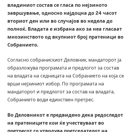
владиниот состав се гласа по нејзиното
завршување, односно најдоцна до 24 часот
вториот ден или во случајов во недела до
полноќ. Владата е избрана ако за неа гласаат
мнозинството од вкупниот број пратеници во
Собранието.
Согласно собранискиот Деловник, мандаторот ја
образложува програмата и предлогот за состав
на владата на седницата на Собранието на која се
врши нејзиниот избор. По програмата на
мандаторот и предлогот за состав на владата,
Собранието води единствен претрес.
Во Деловникот е предвидено дека редоследот
на пратениците кои ќе учествуваат во
претресот го утврдува претседателот на