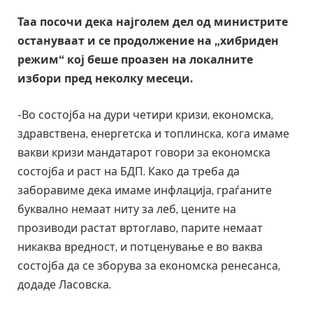
Таа посочи дека најголем дел од министрите
остануваат и се продолжение на „хибриден
режим“ кој беше проазен на локалните
избори пред неколку месеци.
-Во состојба на дури четири кризи, економска,
здравствена, енергетска и топлинска, кога имаме
вакви кризи мандатарот говори за економска
состојба и раст на БДП. Како да треба да
заборавиме дека имаме инфлација, граѓаните
буквално немаат ниту за леб, цените на
прозиводи растат вртоглаво, парите немаат
никаква вредност, и потценување е во ваква
состојба да се зборува за економска ренесанса,
додаде Ласовска.