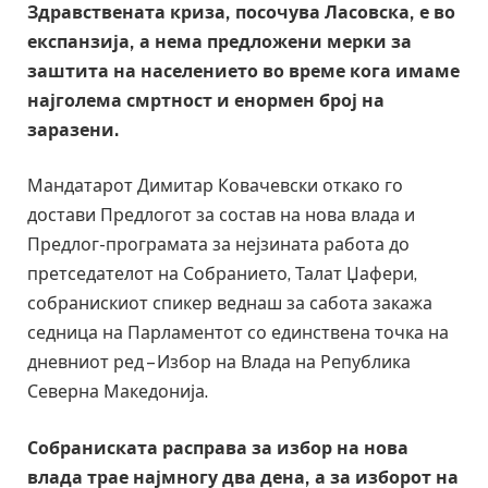
Здравствената криза, посочува Ласовска, е во
експанзија, а нема предложени мерки за
заштита на населението во време кога имаме
најголема смртност и енормен број на
заразени.
Мандатарот Димитар Ковачевски откако го
достави Предлогот за состав на нова влада и
Предлог-програмата за нејзината работа до
претседателот на Собранието, Талат Џафери,
собранискиот спикер веднаш за сабота закажа
седница на Парламентот со единствена точка на
дневниот ред – Избор на Влада на Република
Северна Македонија.
Собраниската расправа за избор на нова
влада трае најмногу два дена, а за изборот на