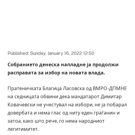
Published: Sunday, January 16, 2022 12:50
Собранието денеска напладне ја продолжи
расправата за избор на новата влада.
Пратеничката Благица Ласовска од ВМРО-ДПМНЕ
на седницата обвини дека мандатарот Димитар
Ковачевски не учестувал на избори, не ја побарал
довербата и нема глас од ниту еден граѓанин и
затоа, како што рече, го нема народниот
легитимитет.