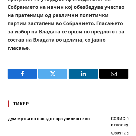
Собранието на начин кој обезбедува учество
на пратеници од различни политички
партии застапени во Собранието. Гласањето
за избор на Владата се врши по предлогот за
состав на Владата во целина, со јавно
гласање.
Facebook
Twitter
LinkedIn
Email
ТИКЕР
СОЗИС: Украинците повеќе им веруваат на генералите
отколку на Зеленски
AUGUST 7, 2026