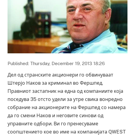
Published: Thursday, December 19, 2013 18:26
Дел од странските акционери го обвинуваат
Штерјо Наков за криминал во Фершпед.
Правниот застапник на една од компаниите која
поседува 35 отсто удели за утре свика вонредно
собрание на акционерите на Фершпед со намера
да го смени Наков и неговите синови од
управните одбори. Ви го пренесуваме
соопштението кое во име на компанијата QWEST