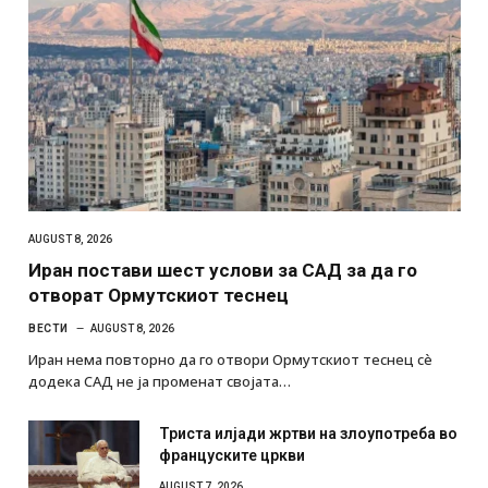
AUGUST 8, 2026
Иран постави шест услови за САД за да го
отворат Ормутскиот теснец
ВЕСТИ
AUGUST 8, 2026
Иран нема повторно да го отвори Ормутскиот теснец сè
додека САД не ја променат својата…
Триста илјади жртви на злоупотреба во
француските цркви
AUGUST 7, 2026