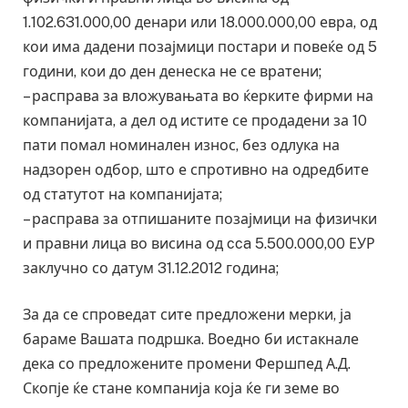
1.102.631.000,00 денари или 18.000.000,00 евра, од
кои има дадени позајмици постари и повеќе од 5
години, кои до ден денеска не се вратени;
– расправа за вложувањата во ќерките фирми на
компанијата, а дел од истите се продадени за 10
пати помал номинален износ, без одлука на
надзорен одбор, што е спротивно на одредбите
од статутот на компанијата;
– расправа за отпишаните позајмици на физички
и правни лица во висина од cca 5.500.000,00 ЕУР
заклучно со датум 31.12.2012 година;
За да се спроведат сите предложени мерки, ја
бараме Вашата подршка. Воедно би истакнале
дека со предложените промени Фершпед А.Д.
Скопје ќе стане компанија која ќе ги земе во