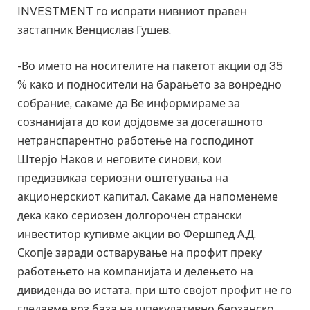
INVESTMENT го испрати нивниот правен
застапник Венцислав Гушев.
-Во името на носителите на пакетот акции од 35
% како и подносители на барањето за вонредно
собрание, сакаме да Ве информираме за
сознанијата до кои дојдовме за досегашното
нетранспарентно работење на господинот
Штерјо Наков и неговите синови, кои
предизвикаа сериозни оштетувања на
акционерскиот капитал. Сакаме да напоменеме
дека како сериозен долгорочен странски
инвеститор купивме акции во Фершпед А.Д.
Скопје заради остварување на профит преку
работењето на компанијата и делењето на
дивиденда во истата, при што својот профит не го
гледавме врз база на шпекулативно берзанско