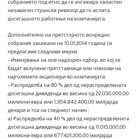
собранието под итно да се ангажира овластен
независен странски ревизор да го испита
досегашното работење на компанијата.
Дополнително на претстојното вонредно
собрание закажано на 10.01.2014 година ги
предлагаме следниве мерки:
– Именување на нов надзорен одбор, во кој ке
бидат вклучени претставници или членови на
најголемите акционери во компанијата;
– Распределба на 80 % дел од нераспределената
досегашна дивиденда во висина од 22.030.000,00
милиони евра или 1.354.842.400,00 милјарда
денари и тоа на следниот начин :
а) Распределба на 40 % дел од нераспределената
досегашна дивиденда во висина од 11.015.000,00
милиони евра или 677.421.200,00 милјарда