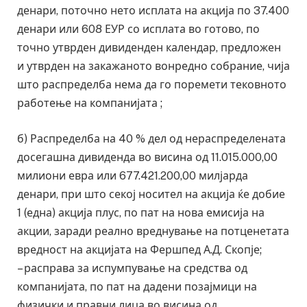
денари, поточно нето исплата на акција по 37.400
денари или 608 ЕУР со исплата во готово, по
точно утврден дивиденден календар, предложен
и утврден на закажаното вонредно собрание, чија
што распределба нема да го поремети тековното
работење на компанијата ;
б) Распределба на 40 % дел од нераспределената
досегашна дивиденда во висина од 11.015.000,00
милиони евра или 677.421.200,00 милјарда
денари, при што секој носител на акција ќе добие
1 (една) акција плус, по пат на нова емисија на
акции, заради реално вреднување на потценетата
вредност на акцијата на Фершпед А.Д. Скопје;
– расправа за испумпување на средства од
компанијата, по пат на дадени позајмици на
физички и правни лица во висина од