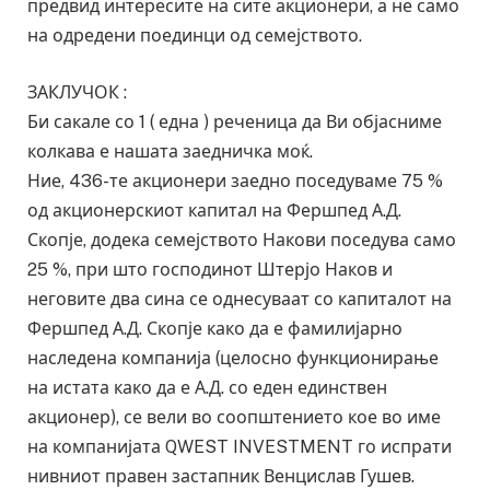
предвид интересите на сите акционери, а не само
на одредени поединци од семејството.
ЗАКЛУЧОК :
Би сакале со 1 ( една ) реченица да Ви објасниме
колкава е нашата заедничка моќ.
Ние, 436-те акционери заедно поседуваме 75 %
од акционерскиот капитал на Фершпед А.Д.
Скопје, додека семејството Накови поседува само
25 %, при што господинот Штерјо Наков и
неговите два сина се однесуваат со капиталот на
Фершпед А.Д. Скопје како да е фамилијарно
наследена компанија (целосно функционирање
на истата како да е А.Д. со еден единствен
акционер), се вели во соопштението кое во име
на компанијата QWEST INVESTMENT го испрати
нивниот правен застапник Венцислав Гушев.