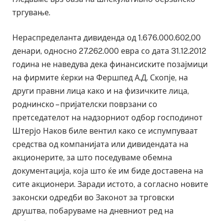
тргување.
Нераспределанта дивиденда од 1.676.000.602,00
денари, односно 27.262.000 евра со дата 31.12.2012
година не наведува дека финансиските позајмици
на фирмите ќерки на Фершпед А.Д. Скопје, на
други правни лица како и на физичките лица,
роднинско – пријателски поврзани со
претседателот на надзорниот одбор господинот
Штерјо Наков биле вентил како се испумпуваат
средства од компанијата или дивидендата на
акционерите, за што поседуваме обемна
документација, која што ќе им биде доставена на
сите акционери. Заради истото, а согласно новите
законски одредби во Законот за трговски
друштва, побаруваме на дневниот ред на