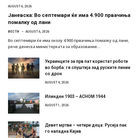
AUGUST 6, 2026
Јаневска: Во септември ќе има 4.900 првачиња
помалку од лани
ВЕСТИ
AUGUST 6, 2026
Во септември ќе има околу 4.900 првачиња помалку од лани,
рече денеска министерката за образование…
Украинците за прв пат користат роботи
во борба: ги спуштија зад руските линии
со дрон
AUGUST 4, 2026
Илинден 1903 – АСНОМ 1944
AUGUST 1, 2026
Девет мртви – четири деца: Русија пак
го нападна Кијив