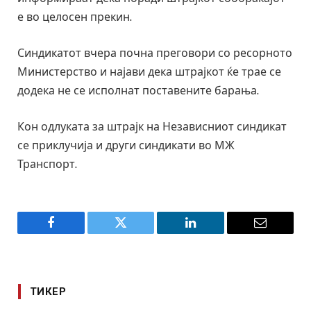
е во целосен прекин.
Синдикатот вчера почна преговори со ресорното
Министерство и најави дека штрајкот ќе трае се
додека не се исполнат поставените барања.
Кон одлуката за штрајк на Независниот синдикат
се приклучија и други синдикати во МЖ
Транспорт.
Facebook
Twitter
LinkedIn
Email
ТИКЕР