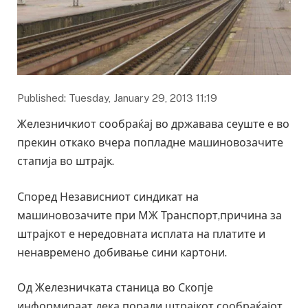
Published: Tuesday, January 29, 2013 11:19
Железничкиот сообраќај во државава сеуште е во
прекин откако вчера попладне машиновозачите
стапија во штрајк.
Според Независниот синдикат на
машиновозачите при МЖ Транспорт,причина за
штрајкот е нередовната исплата на платите и
ненавремено добивање сини картони.
Од Железничката станица во Скопје
информираат дека поради штрајкот сообраќајот