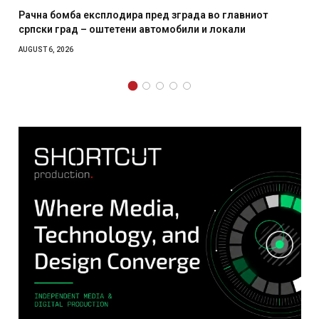
Рачна бомба експлодира пред зграда во главниот
И Д
српски град – оштетени автомобили и локали
мес
AUGUST 6, 2026
AUGUS