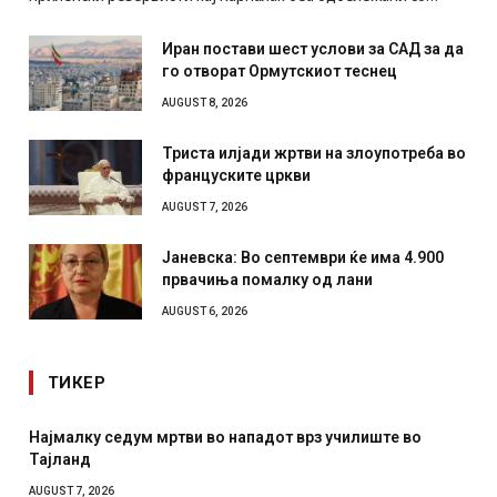
Иран постави шест услови за САД за да
го отворат Ормутскиот теснец
AUGUST 8, 2026
Триста илјади жртви на злоупотреба во
француските цркви
AUGUST 7, 2026
Јаневска: Во септември ќе има 4.900
првачиња помалку од лани
AUGUST 6, 2026
ТИКЕР
алку седум мртви во нападот врз училиште во
СОЗИС: 
ланд
отколку
T 7, 2026
AUGUST 7, 