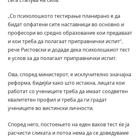
сега стапува на сила.
„Со психолошкото тестирање планирано е да
бидат опфатени сите наставници во основно и
професори во средно образование кои предаваат
и кои треба да полагаат приправнички испит“,
рече Ристовски и додаде дека психолошкиот тест
е услов за да полагаат приправнички испит.
Ова, според министерот, е исклучително значајна
реформа, бидејќи како што истакна, лицата кои
работат со учениците треба да имаат соодветен
квалитетен профил и треба да ги градат
учениците во вистински личности.
Според него, постоењето на еден ваков тест ќе ја
расчисти сликата и потоа нема да се доведуваме