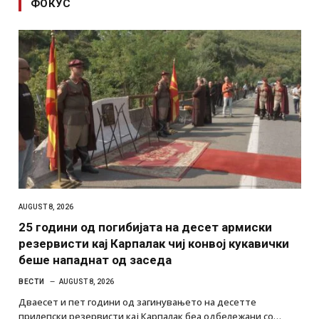
ФОКУС
AUGUST 8, 2026
25 години од погибијата на десет армиски
резервисти кај Карпалак чиј конвој кукавички
беше нападнат од заседа
ВЕСТИ
AUGUST 8, 2026
Дваесет и пет години од загинувањето на десетте
прилепски резервисти кај Карпалак беа одбележани со…