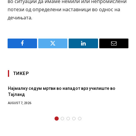
во ситуации да имаме немили или непромислени
потези од определени наставници во однос на
дечињата.
Facebook
Twitter
LinkedIn
Email
ТИКЕР
 мртви во нападот врз училиште во
СОЗИС: Украинците
отколку на Зеленс
AUGUST 7, 2026