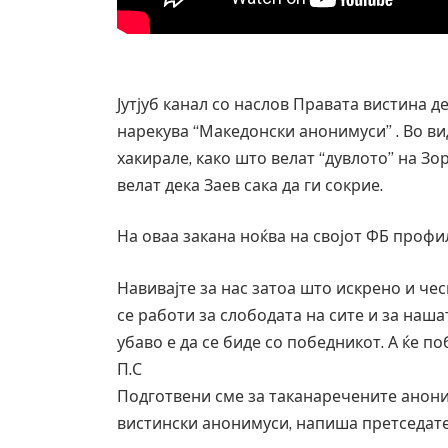
Јутјуб канал со наслов Правата вистина де
нарекува “Македонски анонимуси” . Во ви
хакирале, како што велат “дувлото” на Зор
велат дека Заев сака да ги сокрие.
На оваа закана ноќва на својот ФБ профи
Навивајте за нас затоа што искрено и че
се работи за слободата на сите и за наш
убаво е да се биде со победникот. А ќе п
П.С
Руска новинарка е осудена на 12 годин
Подготвени сме за таканаречените анони
за „велепредавство“
вистински анонимуси, напиша претседате
JULY 29, 2026