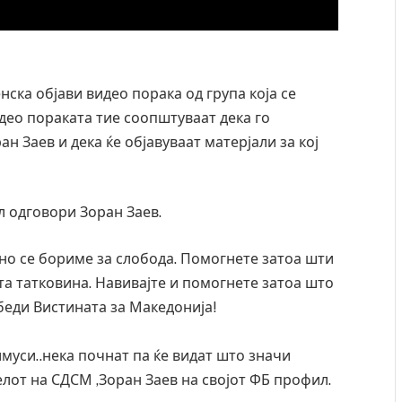
нска објави видео порака од група која се
део пораката тие соопштуваат дека го
ан Заев и дека ќе објавуваат матерјали за кој
л одговори Зоран Заев.
сно се бориме за слобода. Помогнете затоа шти
ата татковина. Навивајте и помогнете затоа што
обеди Вистината за Македонија!
и затвор
И Данска се милитарилизира – воведува нова
муси..нека почнат па ќе видат што значи
11-месечна воена
лот на СДСМ ,Зоран Заев на својот ФБ профил.
AUGUST 4, 2026