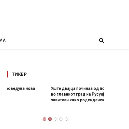
МА
ТИКЕР
Уште двајца починаа од повредите во ресторан
Детали 
во главниот град на Русуија – експлозивот бил
Русија 
завиткан како роденденски подарок
биде у
AUGUST 2, 2026
AUGUST 2,