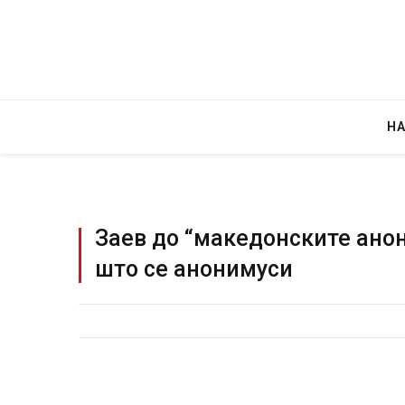
Н
Заев до “македонските анон
што се анонимуси
Руска новинарка е осудена на 12 годин
за „велепредавство“
JULY 29, 2026