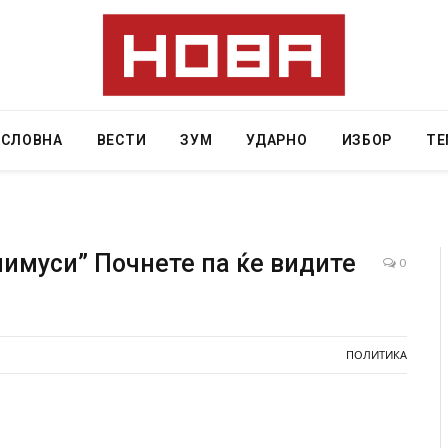
АСЛОВНА
ВЕСТИ
ЗУМ
УДАРНО
ИЗБОР
ТЕ
имуси” Почнете па ќе видите
0
и затвор
И Данска се милитарилизира – воведува нова
11-месечна воена
ПОЛИТИКА
AUGUST 4, 2026