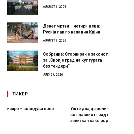
Илинден 1903 – АСНОМ 1944
AUGUST 1, 2026
Девет мртви – четири деца:
Русија пак го нападна Кијив
AUGUST 1, 2026
Собрание: Сторниран е законот
за „Скопје град на културата
без тендери“
JULY 29, 2026
ТИКЕР
Уште двајца починаа од повредите во ресторан
Детали 
во главниот град на Русуија – експлозивот бил
Русија 
завиткан како роденденски подарок
биде у
AUGUST 2, 2026
AUGUST 2,