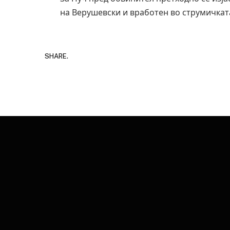
на Верушевски и вработен во струмичката
SHARE.