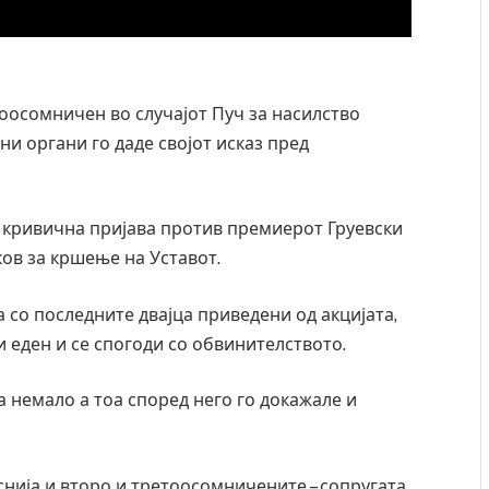
оосомничен во случајот Пуч за насилство
и органи го даде својот исказ пред
а кривична пријава против премиерот Груевски
ов за кршење на Уставот.
а со последните двајца приведени од акцијата,
еден и се спогоди со обвинителството.
а немало а тоа според него го докажале и
и затвор
И Данска се милитарилизира – воведува нова
11-месечна воена
AUGUST 4, 2026
снија и второ и третоосомничените – сопругата