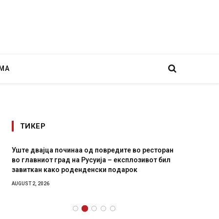
МА
ТИКЕР
Уште двајца починаа од повредите во ресторан
Детали 
во главниот град на Русуија – експлозивот бил
Русија 
завиткан како роденденски подарок
биде у
AUGUST 2, 2026
AUGUST 2,