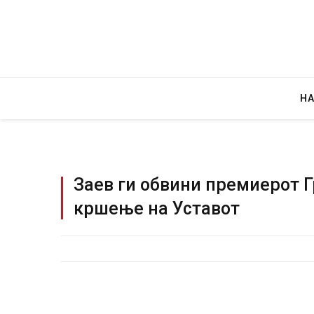
Н
Заев ги обвини премиерот Г
кршење на Уставот
Руска новинарка е осудена на 12 годин
за „велепредавство“
JULY 29, 2026