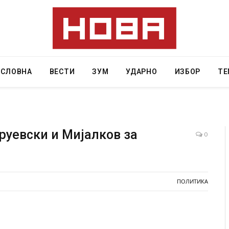
АСЛОВНА
ВЕСТИ
ЗУМ
УДАРНО
ИЗБОР
ТЕ
руевски и Мијалков за
0
и затвор
И Данска се милитарилизира – воведува нова
11-месечна воена
ПОЛИТИКА
AUGUST 4, 2026