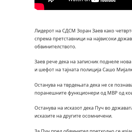
Лидерот на СДСМ Зоран Заев како четврт
спрема претставници на највисоки државн
обвинителството.
Заев рече дека на записник поднеле нов
и шефот на тајната полиција Сашо Мијалк
Oстанува на тврдењата дека не се познав
поранешните функционери од МВР од кои 
Останува на исказот дека Пуч во држават
Руска новинарка е осудена на 12 годин
исказите на другите осомничени.
за „велепредавство“
JULY 29, 2026
За Пуч пред обвинител претходно се изја