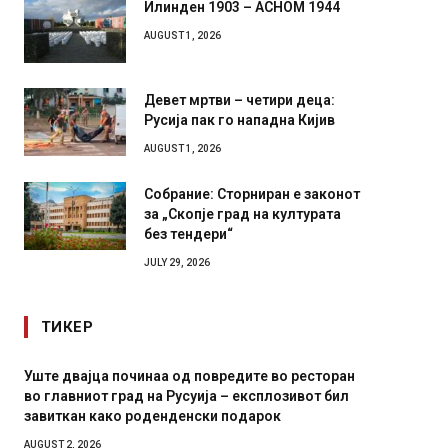
Илинден 1903 – АСНОМ 1944
AUGUST 1, 2026
Девет мртви – четири деца:
Русија пак го нападна Кијив
AUGUST 1, 2026
Собрание: Сторниран е законот
за „Скопје град на културата
без тендери“
JULY 29, 2026
ТИКЕР
Уште двајца починаа од повредите во ресторан
Детали 
во главниот град на Русуија – експлозивот бил
Русија 
завиткан како роденденски подарок
биде у
AUGUST 2, 2026
AUGUST 2,