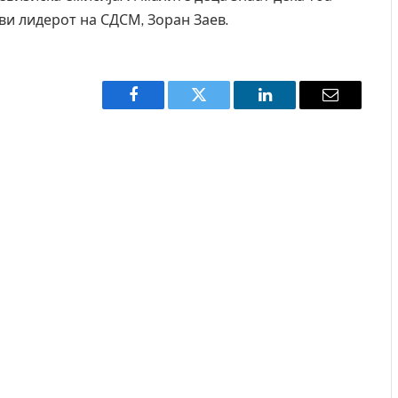
ави лидерот на СДСМ, Зоран Заев.
Facebook
Twitter
LinkedIn
Email
Руска новинарка е осудена на 12 години затвор
И Данс
за „велепредавство“
11-мес
JULY 29, 2026
AUGUST 4,