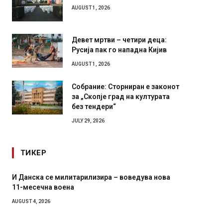
AUGUST 1, 2026
Девет мртви – четири деца:
Русија пак го нападна Кијив
AUGUST 1, 2026
Собрание: Сторниран е законот
за „Скопје град на културата
без тендери“
JULY 29, 2026
ТИКЕР
ка се милитарилизира – воведува нова
Уште двајца почи
ечна воена
во главниот град 
завиткан како ро
 2026
AUGUST 2, 2026