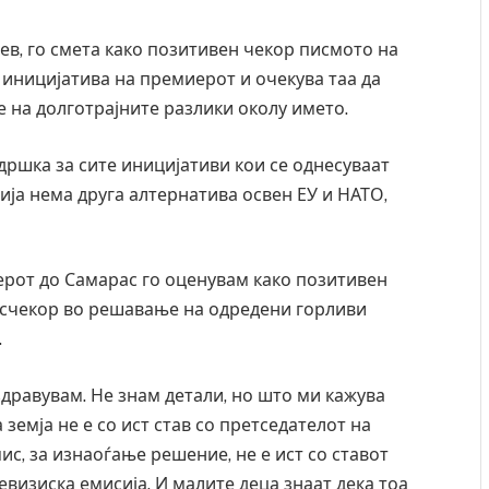
ев, го смета како позитивен чекор писмото на
а иницијатива на премиерот и очекува таа да
 на долготрајните разлики околу името.
дршка за сите иницијативи кои се однесуваат
ија нема друга алтернатива освен ЕУ и НАТО,
рот до Самарас го оценувам како позитивен
 исчекор во решавање на одредени горливи
.
здравувам. Не знам детали, но што ми кажува
земја не е со ист став со претседателот на
, за изнаоѓање решение, не е ист со ставот
евизиска емисија. И малите деца знаат дека тоа