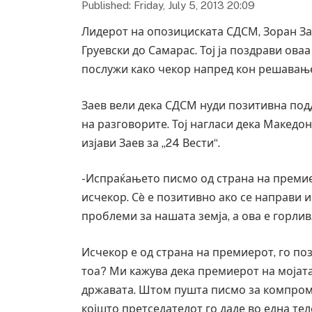
Published: Friday, July 5, 2013 20:09
Лидерот на опозициската СДСМ, Зоран За
Груевски до Самарас. Тој ја поздрави ова
послужи како чекор напред кон решавање
Заев вели дека СДСМ нуди позитивна под
на разговорите. Тој нагласи дека Македон
изјави Заев за „24 Вести“.
-Испраќањето писмо од страна на премие
исчекор. Сè е позитивно ако се направи
проблеми за нашата земја, а ова е горлив
Исчекор е од страна на премиерот, го по
тоа? Ми кажува дека премиерот на мојата 
државата. Штом пушта писмо за компромис
којшто претседателот го даде во една тел