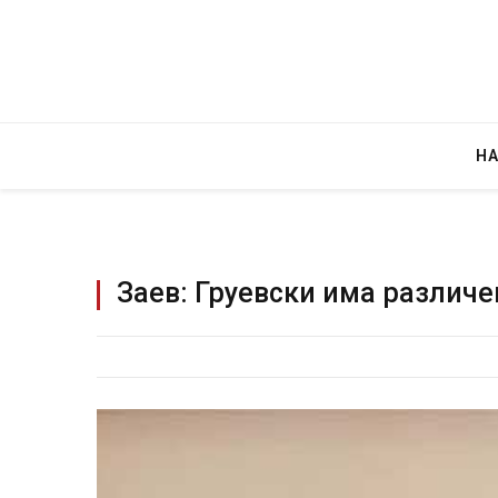
Н
Заев: Груевски има различе
Руска но
за „веле
JULY 29, 202