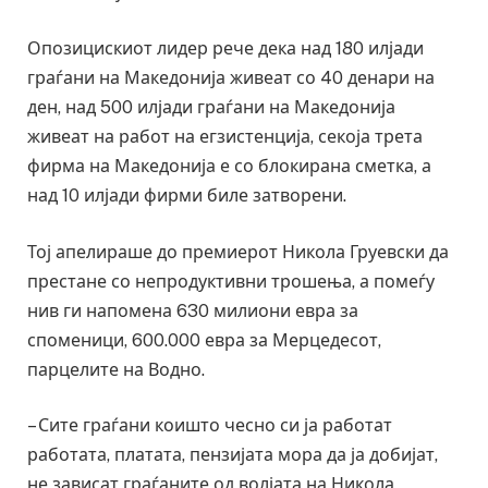
Опозицискиот лидер рече дека над 180 илјади
граѓани на Македонија живеат со 40 денари на
ден, над 500 илјади граѓани на Македонија
живеат на работ на егзистенција, секоја трета
фирма на Македонија е со блокирана сметка, а
над 10 илјади фирми биле затворени.
Тој апелираше до премиерот Никола Груевски да
престане со непродуктивни трошења, а помеѓу
нив ги напомена 630 милиони евра за
споменици, 600.000 евра за Мерцедесот,
парцелите на Водно.
– Сите граѓани коишто чесно си ја работат
работата, платата, пензијата мора да ја добијат,
не зависат граѓаните од волјата на Никола