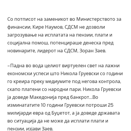
Со потписот на заменикот во Министерството за
финансии, Кире Наумов, СДСМ не дозволи
загрозување на исплатата на пензии, плати и
социјална помош, потенцираше денеска пред
новинарите, лидерот на СДСМ, Зоран Заев.
– Падна во вода целиот виртуелен свет на лажни
економски успеси што Никола Груевски со години
го креира преку медиумите под негова контрола,
скапо платени со народни пари. Никола Груевски
ја доведе Македонија пред банкрот…Во
изминататите 10 години Груевски потроши 25
милијарди евра од Буџетот, а ја доведе државата
во ситуација да не може да исплати плати и
пензии, изјави Заев.