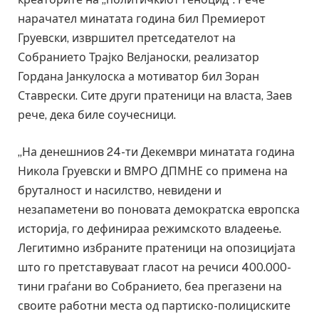
нарачател минатата година бил Премиерот
Груевски, извршител претседателот на
Собранието Трајко Велјаноски, реализатор
Гордана Јанкулоска а мотиватор бил Зоран
Ставрески. Сите други пратеници на власта, Заев
рече, дека биле соучесници.
„На денешниов 24-ти Декември минатата година
Никола Груевски и ВМРО ДПМНЕ со примена на
бруталност и насилство, невидени и
незапаметени во поновата демократска европска
историја, го дефинираа режимското владеење.
Легитимно избраните пратеници на опозицијата
што го претставуваат гласот на речиси 400.000-
тини граѓани во Собранието, беа прегазени на
своите работни места од партиско-полициските