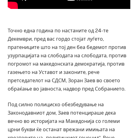
Точно една година по настаните од 24-те
Декември, пред вас гордо стојат луѓето,
пратениците што на тој ден беа бедемот против
узурпацијата на слободата на слободата, против
погромот на македонската демократија, против
газењето на Уставот и законите, рече
претседателот на СДСМ, Зоран Заев во своето
обраќање во јавноста, надвор пред Собранието.
Под силно полициско обезбедување на
Законодавниот дом, Заев потенцираше дека
вечно во историјата на Македонија со големи
црни букви ќе останат врежани имињата на
креаторите на „политичкиот геноцид“. Рече