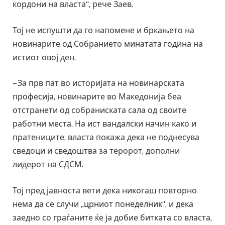
кордони на власта“, рече Заев.
Тој не испушти да го напомене и бркањето на
новинарите од Собранието минатата година на
истиот овој ден.
– За прв пат во историјата на новинарската
професија, новинарите во Македонија беа
отстранети од собраниската сала од своите
работни места. На ист вандалски начин како и
пратениците, власта покажа дека не поднесува
сведоци и сведоштва за теророт, дополни
лидерот на СДСМ.
Тој пред јавноста вети дека никогаш повторно
нема да се случи „црниот понеделник“, и дека
заедно со граѓаните ќе ја добие битката со власта,