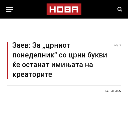
Заев: За „црниот
0
понеделник“ со црни букви
ќе останат имињата на
креаторите
ПОЛИТИКА