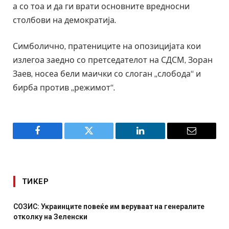
а со тоа и да ги врати основните вредносни
столбови на демократија.
Симболично, пратениците на опозицијата кои
излегоа заедно со претседателот на СДСМ, Зоран
Заев, носеа бели маички со слоган „слобода“ и
бирба против „режимот“.
Facebook
Twitter
LinkedIn
Email
ТИКЕР
СОЗИС: Украинците повеќе им веруваат на генералите
отколку на Зеленски