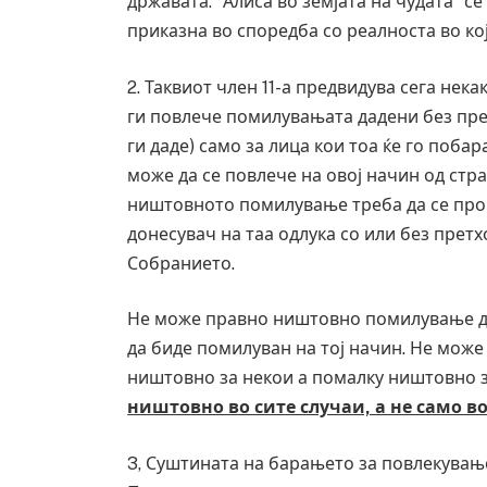
државата. “Алиса во земјата на чудата” с
завиткан како роденденски подарок
приказна во споредба со реалноста во ко
AUGUST 2, 2026
2. Таквиот член 11-а предвидува сега не
ги повлече помилувањата дадени без прет
ги даде) само за лица кои тоа ќе го поб
може да се повлече на овој начин од стр
ништовното помилување треба да се прогл
донесувач на таа одлука со или без прет
Собранието.
Не може правно ништовно помилување да в
да биде помилуван на тој начин. Не мож
ништовно за некои а помалку ништовно з
ништовно во сите случаи, а не само в
3, Суштината на барањето за повлекува