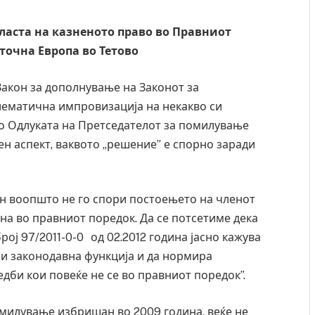
ласта на казненото право во Правниот
точна Европа во Тетово
Закон за дополнување на Законот за
ематична импровизација на некакво си
 по Одлуката на Претседателот за помилување
ен аспект, ваквото „решение” е спорно заради
он воопшто не го спори постоењето на членот
ина во правниот поредок. Да се потсетиме дека
ој 97/2011-0-0 од 02.2012 година јасно кажува
ши законодавна функција и да нормира
едби кои повеќе не се во правниот поредок”.
помилување избришан во 2009 година, веќе не