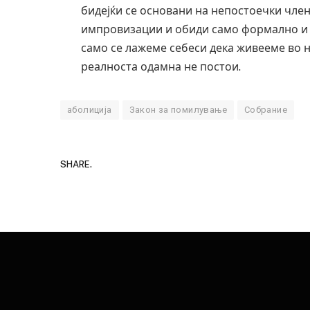
бидејќи се основани на непостоечки член
импровизации и обиди само формално и 
само се лажеме себеси дека живееме во н
реалноста одамна не постои.
аболиција
Закон за помилување
Собрание
SHARE.