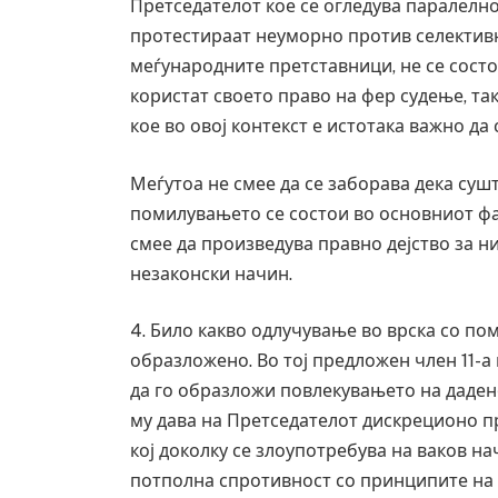
Претседателот кое се огледува паралелно 
протестираат неуморно против селективна
меѓународните претставници, не се сост
користат своето право на фер судење, та
кое во овој контекст е истотака важно да 
Меѓутоа не смее да се заборава дека су
помилувањето се состои во основниот ф
смее да произведува правно дејство за н
незаконски начин.
4. Било какво одлучување во врска со п
образложено. Во тој предложен член 11-а
да го образложи повлекувањето на даде
му дава на Претседателот дискреционо п
кој доколку се злоупотребува на ваков на
потполна спротивност со принципите на 