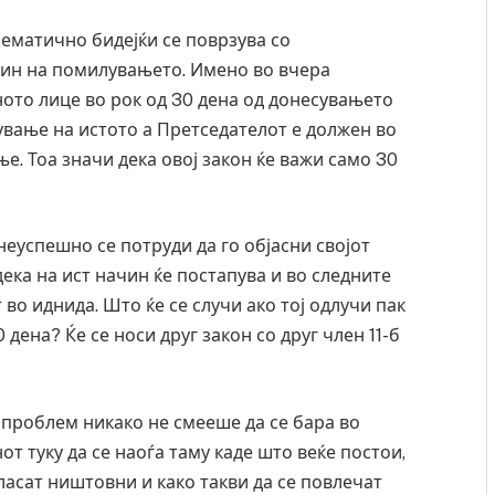
лематично бидејќи се поврзува со
 чин на помилувањето. Имено во вчера
ото лице во рок од 30 дена од донесувањето
ување на истото а Претседателот е должен во
ње. Тоа значи дека овој закон ќе важи само 30
неуспешно се потруди да го објасни својот
ека на ист начин ќе постапува и во следните
 во иднида. Што ќе се случи ако тој одлучи пак
дена? Ќе се носи друг закон со друг член 11-б
 проблем никако не смееше да се бара во
т туку да се наоѓа таму каде што веќе постои,
асат ништовни и како такви да се повлечат