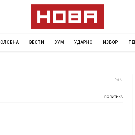
АСЛОВНА
ВЕСТИ
ЗУМ
УДАРНО
ИЗБОР
ТЕ
0
ресторан
Најмалку седум мртви во нападот врз училиште
ПОЛИТИКА
ивот бил
во Тајланд
AUGUST 7, 2026