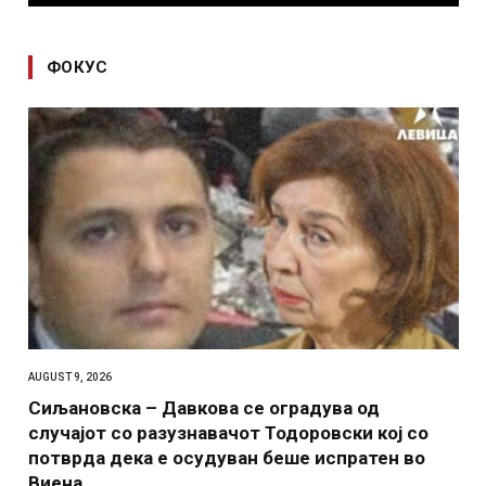
ФОКУС
AUGUST 9, 2026
Сиљановска – Давкова се оградува од
случајот со разузнавачот Тодоровски кој со
потврда дека е осудуван беше испратен во
Виена