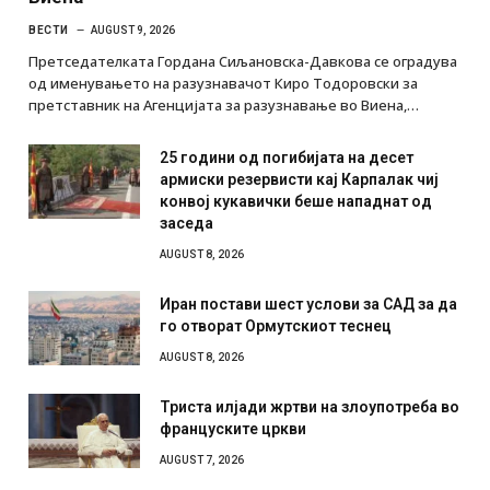
ВЕСТИ
AUGUST 9, 2026
Претседателката Гордана Сиљановска-Давкова се оградува
од именувањето на разузнавачот Киро Тодоровски за
претставник на Агенцијата за разузнавање во Виена,…
25 години од погибијата на десет
армиски резервисти кај Карпалак чиј
конвој кукавички беше нападнат од
заседа
AUGUST 8, 2026
Иран постави шест услови за САД за да
го отворат Ормутскиот теснец
AUGUST 8, 2026
Триста илјади жртви на злоупотреба во
француските цркви
AUGUST 7, 2026