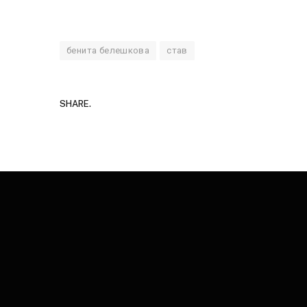
бенита белешкова
став
SHARE.