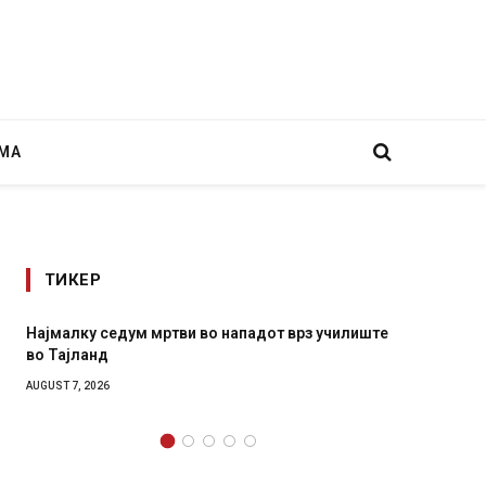
МА
ТИКЕР
Најмалку седум мртви во нападот врз училиште
СОЗИС:
во Тајланд
генера
AUGUST 7, 2026
AUGUST 7,