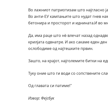
Во лажниот патриотизам што најгласно ја
Во анти-ЕУ кампањите што нудат гнев на
бетонира и просторот и иднината.И во м
Да, има раце што нè влечат назад однадв
крилјата одвнатре. И ако сакаме еден ден
ослободиме од најтешките првин.
Зашто, на крајот, најголемите битки на е
Туку оние што ги води со сопствените сла
Од главата си патиме!”
Извор: Фејсбук