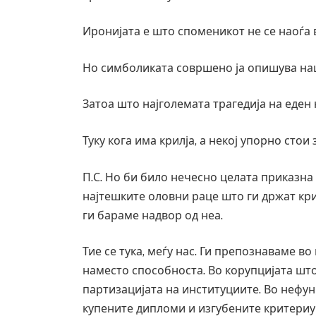
Иронијата е што споменикот не се наоѓа 
Но симболиката совршено ја опишува на
Затоа што најголемата трагедија на еден 
Туку кога има крилја, а некој упорно стои
П.С. Но би било нечесно целата приказна
најтешките оловни раце што ги држат кри
ги бараме надвор од неа.
Тие се тука, меѓу нас. Ги препознаваме 
наместо способноста. Во корупцијата што
партизацијата на институциите. Во нефу
купените дипломи и изгубените критериу