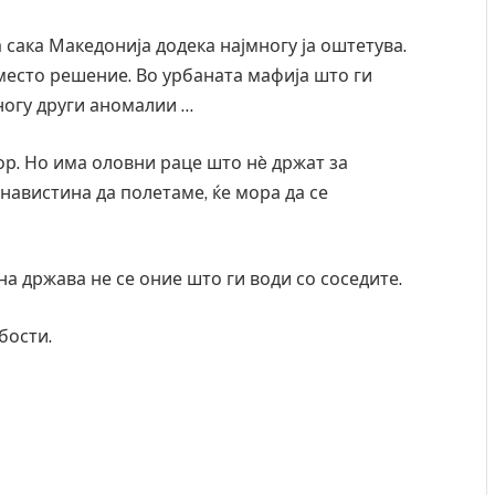
 сака Македонија додека најмногу ја оштетува.
место решение. Во урбаната мафија што ги
ногу други аномалии …
ор. Но има оловни раце што нè држат за
 навистина да полетаме, ќе мора да се
дна држава не се оние што ги води со соседите.
бости.
Уште двајца починаа од повредите во ресторан
во главниот град на Русуија – експлозивот бил