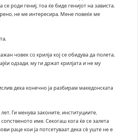
се роди гениј, тоа ќе биде генијот на зависта.
крено, не ме интересира. Мене повеќе ме
та.
ажан човек со крилја кој се обидува да полета,
јќи одзади, му ги држат крилјата и не му
ислив дека конечно ја разбирам македонската
лет. Ги менува законите, институциите,
 сопственото име. Секогаш кога ќе се залета
нови раце кои ја потсетуваат дека сè уште не е