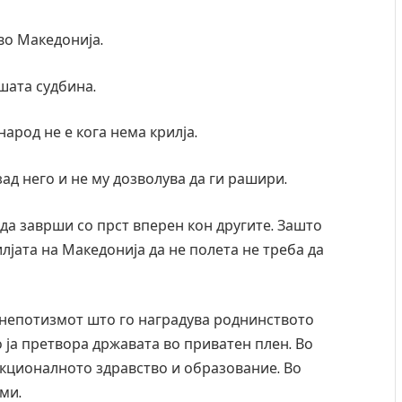
во Македонија.
шата судбина.
народ не е кога нема крилја.
 зад него и не му дозволува да ги рашири.
 да заврши со прст вперен кон другите. Зашто
лјата на Македонија да не полета не треба да
во непотизмот што го наградува роднинството
 ја претвора државата во приватен плен. Во
нкционалното здравство и образование. Во
ми.