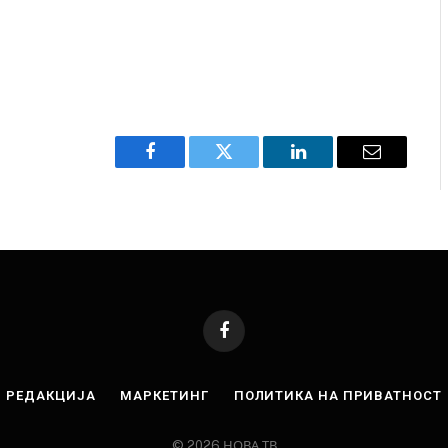
завиткан како роденденски подарок
AUGUST 2, 2026
Facebook
Twitter
LinkedIn
Email
Facebook
РЕДАКЦИЈА
МАРКЕТИНГ
ПОЛИТИКА НА ПРИВАТНОСТ
© 2026 НОВА ТВ