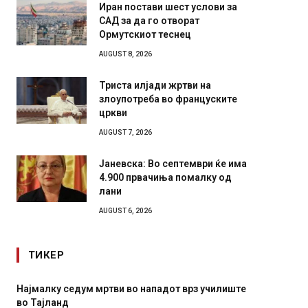
Иран постави шест услови за
САД за да го отворат
Ормутскиот теснец
AUGUST 8, 2026
Триста илјади жртви на
злоупотреба во француските
цркви
AUGUST 7, 2026
Јаневска: Во септември ќе има
4.900 првачиња помалку од
лани
AUGUST 6, 2026
ТИКЕР
Најмалку седум мртви во нападот врз училиште
СОЗИС:
во Тајланд
генера