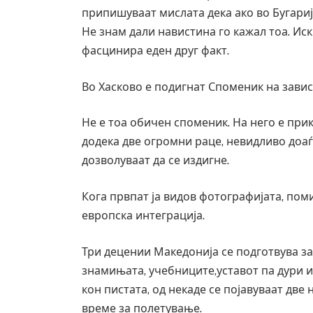
припишуваат мислата дека ако во Бугарија 
Не знам дали навистина го кажал тоа. Ис
фасцинира еден друг факт.
Во Хасково е подигнат Споменик на завис
Не е тоа обичен споменик. На него е прик
додека две огромни раце, невидливо доаѓа
дозволуваат да се издигне.
Кога првпат ја видов фотографијата, пом
европска интеграција.
Три децении Македонија се подготвува за 
знамињата, учебниците,уставот па дури и
кон пистата, од некаде се појавуваат две 
време за полетување.