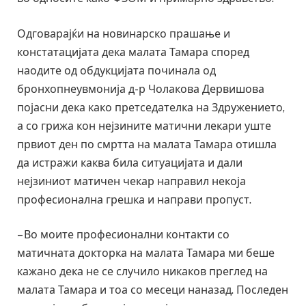
Одговарајќи на новинарско прашање и
констатацијата дека малата Тамара според
наодите од обдукцијата починала од
бронхопнеувмонија д-р Чолакова Дервишова
појасни дека како претседателка на Здружението,
а со грижа кон нејзините матични лекари уште
првиот ден по смртта на малата Тамара отишла
да истражи каква била ситуацијата и дали
нејзиниот матичен чекар направил некоја
професионална грешка и направи пропуст.
– Во моите професионални контакти со
матичната докторка на малата Тамара ми беше
кажано дека не се случило никаков преглед на
малата Тамара и тоа со месеци наназад. Последен