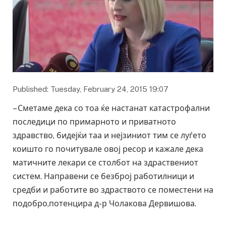
Published: Tuesday, February 24, 2015 19:07
– Сметаме дека со тоа ќе настанат катастрофални
последици по примарното и приватното
здравство, бидејќи таа и нејзиниот тим се луѓето
коишто го почитувале овој ресор и кажале дека
матичните лекари се столбот на здраствениот
систем. Направени се безброј работилници и
средби и работите во здраството се поместени на
подобро,потенцира д-р Чолакова Дервишова.