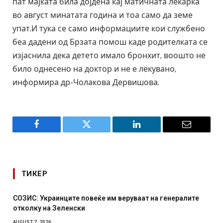
пат мајката била дојдена кај матичната лекарка
во август минатата година и тоа само да земе
упат.И тука се само информациите кои службено
беа дадени од Брзата помош каде родителката се
изјаснила дека детето имало бронхит, воошто не
било однесено на доктор и не е лекувано,
информира др-Чолакова Дервишова.
Facebook
Twitter
LinkedIn
Email
ТИКЕР
ваат на генералите
Рачна бомба експлодира пред зграда 
српски град – оштетени автомобили и
AUGUST 6, 2026