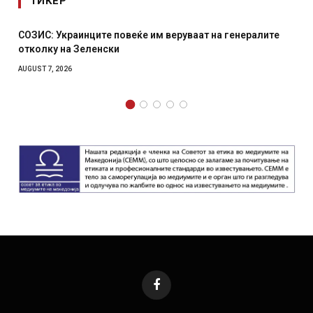
ТИКЕР
 повеќе им веруваат на генералите
Рачна бомба експлоди
ки
српски град – оштете
AUGUST 6, 2026
Facebook