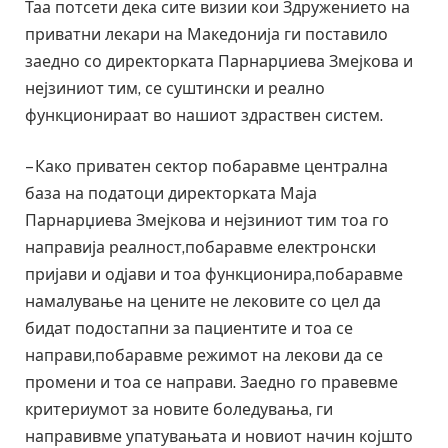
Таа потсети дека сите визии кои Здружението на
приватни лекари на Македонија ги поставило
заедно со директорката Парнарџиева Змејкова и
нејзиниот тим, се суштински и реално
функционираат во нашиот здраствен систем.
– Како приватен сектор побаравме централна
база на податоци директорката Маја
Парнарџиева Змејкова и нејзиниот тим тоа го
направија реалност,побаравме електронски
пријави и одјави и тоа функционира,побаравме
намалување на цените не лековите со цел да
бидат подостапни за пациентите и тоа се
направи,побаравме режимот на лекови да се
промени и тоа се направи. Заедно го правевме
критериумот за новите боледувања, ги
направивме упатувањата и новиот начин којшто