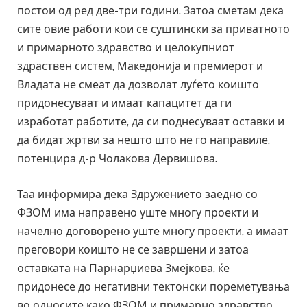
постои од ред две-три години. Затоа сметам дека
сите овие работи кои се суштински за приватното
и примарното здравство и целокупниот
здраствен систем, Македонија и премиерот и
Владата не смеат да дозволат луѓето коишто
придонесуваат и имаат капацитет да ги
изработат работите, да си поднесуваат оставки и
да бидат жртви за нешто што не го направиле,
потенцира д-р Чолакова Дервишова.
Таа информира дека Здружението заедно со
ФЗОМ има направено уште многу проекти и
начелно договорено уште многу проекти, а имаат
преговори коишто не се завршени и затоа
оставката на Парнарџиева Змејкова, ќе
придонесе до негативни тектонски пореметувања
во односите како ФЗОМ и примарно здравство.