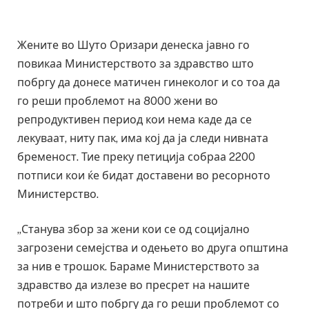
Жените во Шуто Оризари денеска јавно го
повикаа Министерството за здравство што
побргу да донесе матичен гинеколог и со тоа да
го реши проблемот на 8000 жени во
репродуктивен период кои нема каде да се
лекуваат, ниту пак, има кој да ја следи нивната
бременост. Тие преку петиција собраа 2200
потписи кои ќе бидат доставени во ресорното
Министерство.
„Станува збор за жени кои се од социјално
загрозени семејства и одењето во друга општина
за нив е трошок. Бараме Министерството за
здравство да излезе во пресрет на нашите
потреби и што побргу да го реши проблемот со