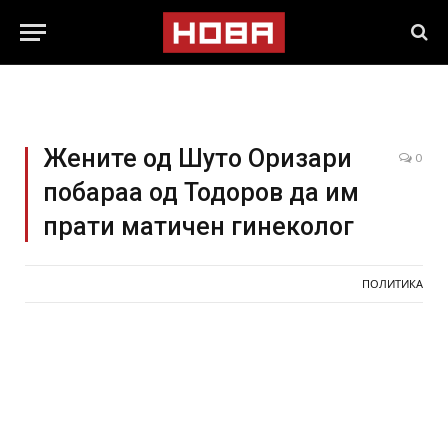
Жените од Шуто Оризари
0
побараа од Тодоров да им
прати матичен гинеколог
ПОЛИТИКА