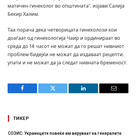
матичен гинеколог во општината“, изјави Салија
Бекир Халим.
Таа порача дека четворицата гинеколози кои
доаѓаат од гинекологија Чаир и ординираат во
среда до 14 часот не можат да го решат нивниот
проблем бидејќи не можат да издаваат рецепти,
упати и не можат да ја следат нивната бременост.
Facebook
Twitter
LinkedIn
Email
ТИКЕР
СОЗИС: Украинците повеќе им веруваат на генералите