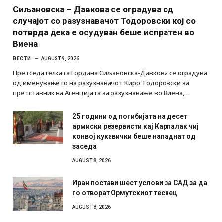
Сиљановска – Давкова се оградува од
случајот со разузнавачот Тодоровски кој со
потврда дека е осудуван беше испратен во
Виена
ВЕСТИ
AUGUST 9, 2026
Претседателката Гордана Сиљановска-Давкова се оградува
од именувањето на разузнавачот Киро Тодоровски за
претставник на Агенцијата за разузнавање во Виена,…
25 години од погибијата на десет
армиски резервисти кај Карпалак чиј
конвој кукавички беше нападнат од
заседа
AUGUST 8, 2026
Иран постави шест услови за САД за да
го отворат Ормутскиот теснец
AUGUST 8, 2026