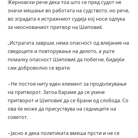
Жерновски рече дека тоа што се пред судот не
значи мешање во работата на судството, но рече,
во зградата е истражниот судија кој носи одлука
за неоснованиот притвор на Шиповиќ.
„Истрагата заврши, нема опасност од влијание на
сведоците и повторување на делото, а уште
помалку опасност Шиповиќ да побегне, бидејќи
сам доброволно се врати.
– Не постои ниту еден елемент за продолжување
на притворот. Затоа бараме да се укине
притворот и Шиповиќ да се брани од слобода. Со
ова ќе може да присуствува на седниците на
советот.
– Јасно е дека политиката вмеша прсти и не се