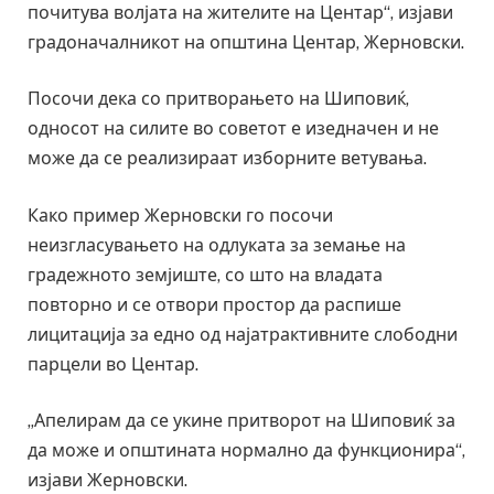
почитува волјата на жителите на Центар“, изјави
градоначалникот на општина Центар, Жерновски.
Посочи дека со притворањето на Шиповиќ,
односот на силите во советот е изедначен и не
може да се реализираат изборните ветувања.
Како пример Жерновски го посочи
неизгласувањето на одлуката за земање на
градежното земјиште, со што на владата
повторно и се отвори простор да распише
лицитација за едно од најатрактивните слободни
парцели во Центар.
„Апелирам да се укине притворот на Шиповиќ за
да може и општината нормално да функционира“,
изјави Жерновски.