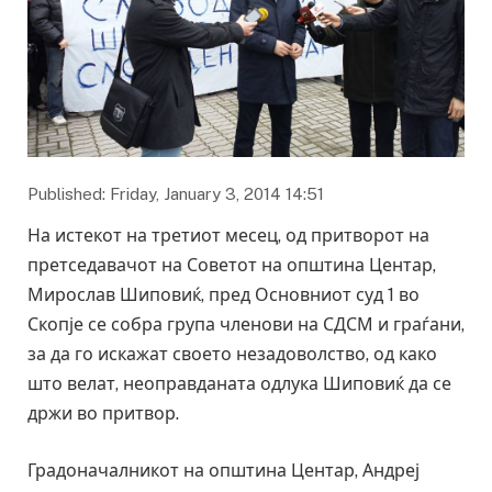
Published: Friday, January 3, 2014 14:51
На истекот на третиот месец, од притворот на
претседавачот на Советот на општина Центар,
Мирослав Шиповиќ, пред Основниот суд 1 во
Скопје се собра група членови на СДСМ и граѓани,
за да го искажат своето незадоволство, од како
што велат, неоправданата одлука Шиповиќ да се
држи во притвор.
Градоначалникот на општина Центар, Андреј