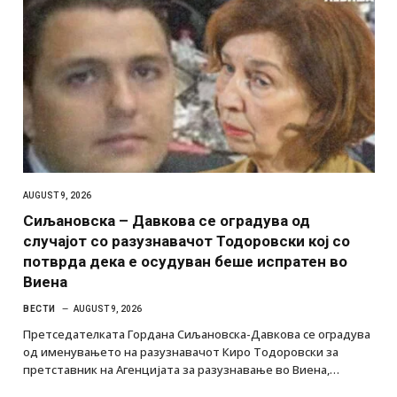
AUGUST 9, 2026
Сиљановска – Давкова се оградува од
случајот со разузнавачот Тодоровски кој со
потврда дека е осудуван беше испратен во
Виена
ВЕСТИ
AUGUST 9, 2026
Претседателката Гордана Сиљановска-Давкова се оградува
од именувањето на разузнавачот Киро Тодоровски за
претставник на Агенцијата за разузнавање во Виена,…