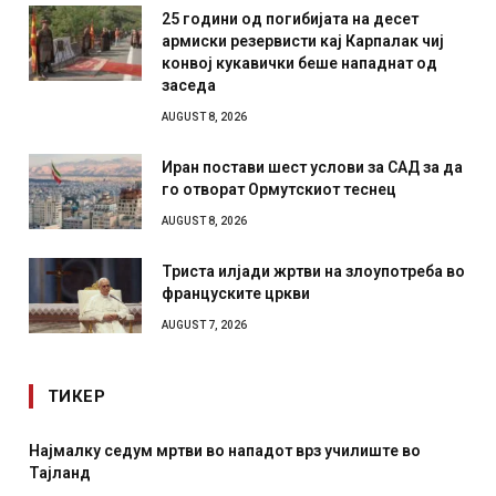
25 години од погибијата на десет
армиски резервисти кај Карпалак чиј
конвој кукавички беше нападнат од
заседа
AUGUST 8, 2026
Иран постави шест услови за САД за да
го отворат Ормутскиот теснец
AUGUST 8, 2026
Триста илјади жртви на злоупотреба во
француските цркви
AUGUST 7, 2026
ТИКЕР
 во нападот врз училиште во
СОЗИС: Украинците повеќе
отколку на Зеленски