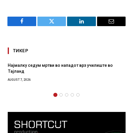
Facebook
Twitter
LinkedIn
Email
ТИКЕР
врз училиште во
СОЗИС: Украинците повеќе им веруваа
отколку на Зеленски
AUGUST 7, 2026