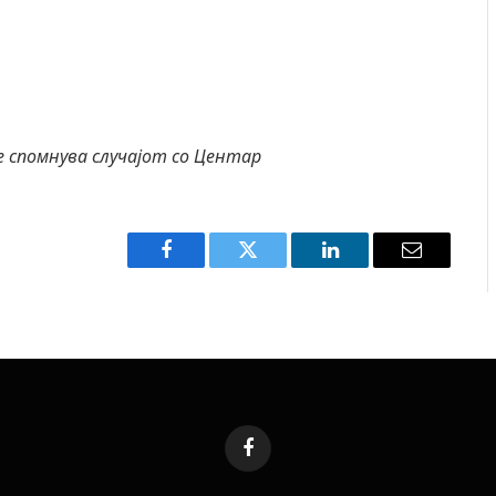
се спомнува случајот со Центар
Facebook
Twitter
LinkedIn
Email
Facebook