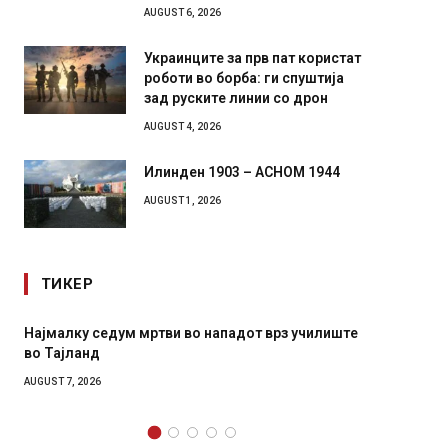
AUGUST 6, 2026
Украинците за прв пат користат
роботи во борба: ги спуштија
зад руските линии со дрон
AUGUST 4, 2026
Илинден 1903 – АСНОМ 1944
AUGUST 1, 2026
ТИКЕР
илиште
СОЗИС: Украинците повеќе им веруваат на
генералите отколку на Зеленски
AUGUST 7, 2026