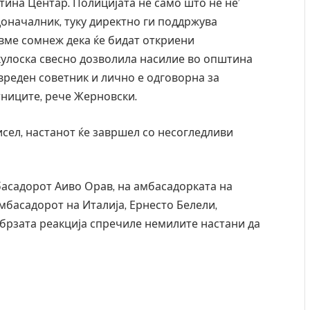
тина Центар. Полицијата не само што не не’
доначалник, туку директно ги поддржува
ивме сомнеж дека ќе бидат откриени
кулоска свесно дозволила насилие во општина
вреден советник и лично е одговорна за
ниците, рече Жерновски.
исел, настанот ќе завршел со несогледливи
асадорот Аиво Орав, на амбасадорката на
мбасадорот на Италија, Ернесто Белели,
 брзата реакција спречиле немилите настани да
дите во ресторан
Најмалку седум мртви во нападот врз уч
 експлозивот бил
во Тајланд
одарок
AUGUST 7, 2026