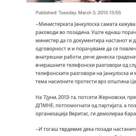
Published: Tuesday, March 3, 2015 13:55
– Министерката Јанкулоска самата кажува
раководи во позадина. Уште еднаш порач
министер да го документира настанот и д
одговорност и и порачуваме да се повле
внатрешни работи, рече денеска градона
вчерашните телефонски разговори од слу
телефонските разговори на Јанкулоска и
тема насилните протести врз општина Це
На 7.јуни, 2013-та, потсети Жерновски, п
ДПМНЕ, потпомогнати од партијата, а по
организација Веритас, ги демолираа бара
– И тогаш тврдевме дека позади настанит