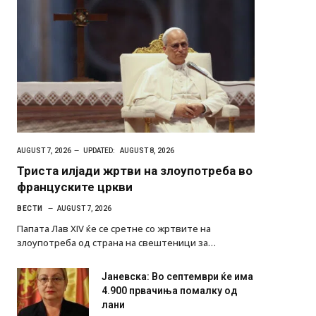
AUGUST 7, 2026
UPDATED:
AUGUST 8, 2026
Триста илјади жртви на злоупотреба во
француските цркви
ВЕСТИ
AUGUST 7, 2026
Папата Лав XIV ќе се сретне со жртвите на
злоупотреба од страна на свештеници за…
Јаневска: Во септември ќе има
4.900 првачиња помалку од
лани