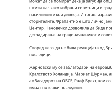
можат да се помират дека ја загубија опш
штити нас како избрани советници и гра
насилниците кои дивееја. И тогаш израз
сторителите. Фрапантно е што лично Јан
Центар. Нечовечки дозволила да биде по
деградирање на градоначалникот и совет
Според него, да не била реакцијата од Бр
последици.
Жерновски му се заблагодари на евроамб
Кралството Холандија, Мариет Шурман, а
амбасадорот на ОБСЕ, Ралф Брехт, кои со
Уште двајца починаа од повре
имаат потешки последици.
во главниот град на Русуија –
завиткан како роденденски п
AUGUST 2, 2026