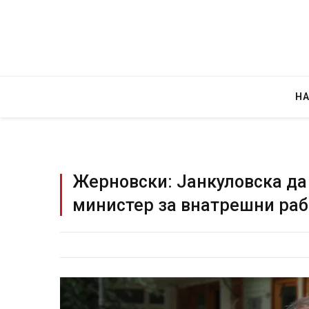
Н
Жерновски: Јанкуловска да
министер за внатрешни раб
Уште двајца починаа од повредит
во главниот град на Русуија – екс
завиткан како роденденски пода
AUGUST 2, 2026