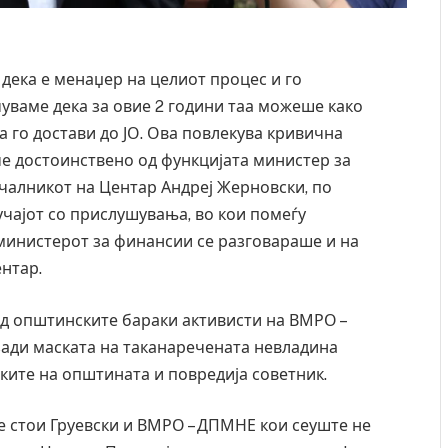
 дека е менаџер на целиот процес и го
уваме дека за овие 2 години таа можеше како
а го достави до ЈО. Ова повлекува кривична
че достоинствено од функцијата министер за
чалникот на Центар Андреј Жерновски, по
чајот со прислушувања, во кои помеѓу
 министерот за финансии се разговараше и на
нтар.
ред општинските бараки активисти на ВМРО –
зади маската на таканаречената невладина
ките на општината и повредија советник.
е стои Груевски и ВМРО – ДПМНЕ кои сеуште не