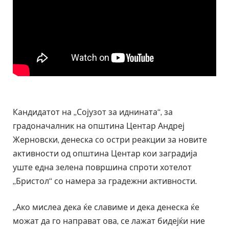
Кандидатот на „Сојузот за иднината“, за
градоначалник на општина Центар Андреј
Жерновски, денеска со остри реакции за новите
активности од општина Центар кои заградија
уште една зелена површина спроти хотелот
„Бристол“ со намера за градежни активности.
„Ако мислеа дека ќе славиме и дека денеска ќе
можат да го направат ова, се лажат бидејќи ние