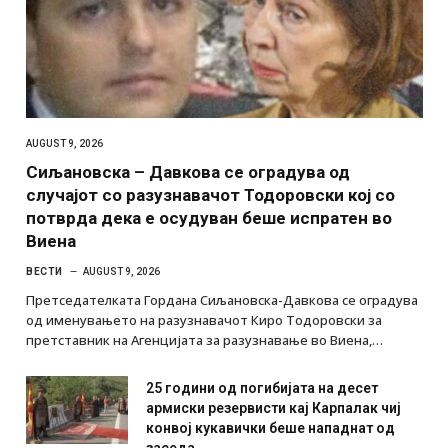
AUGUST 9, 2026
Сиљановска – Давкова се оградува од
случајот со разузнавачот Тодоровски кој со
потврда дека е осудуван беше испратен во
Виена
ВЕСТИ
AUGUST 9, 2026
Претседателката Гордана Сиљановска-Давкова се оградува
од именувањето на разузнавачот Киро Тодоровски за
претставник на Агенцијата за разузнавање во Виена,…
25 години од погибијата на десет
армиски резервисти кај Карпалак чиј
конвој кукавички беше нападнат од