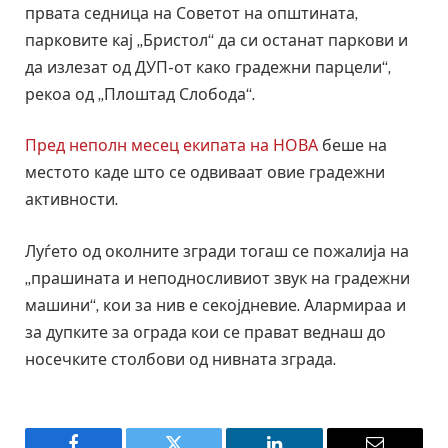
првата седница на Советот на општината,
парковите кај „Бристол“ да си останат паркови и
да излезат од ДУП-от како градежни парцели“,
рекоа од „Плоштад Слобода“.
Пред неполн месец екипата на НОВА
беше на
местото каде што се одвиваат овие градежни
активности.
Луѓето од околните згради тогаш се пожалија на
„прашината и неподносливиот звук на градежни
машини“, кои за нив е секојдневие. Алармираа и
за дупките за ограда кои се прават веднаш до
носечките столбови од нивната зграда.