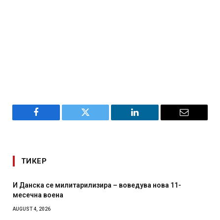
Facebook
Twitter
LinkedIn
Email
ТИКЕР
И Данска се милитарилизира – воведува нова 11-
месечна воена
AUGUST 4, 2026