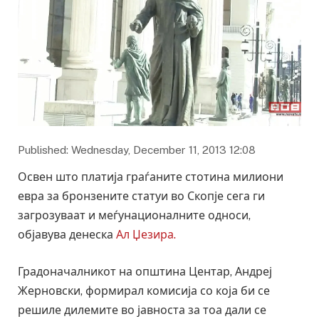
Published: Wednesday, December 11, 2013 12:08
Освен што платија граѓаните стотина милиони
евра за бронзените статуи во Скопје сега ги
загрозуваат и меѓунационалните односи,
објавува денеска
Ал Џезира.
Градоначалникот на општина Центар, Андреј
Жерновски, формирал комисија со која би се
решиле дилемите во јавноста за тоа дали се