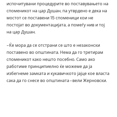
испочитувани процедурите во поставувањето на
споменикот на цар Душан, па утврдено е дека на
мостот се поставени 15 споменици кои не
постојат во документацијата, а помеѓу нив и тој
на цар Душан.
– Ќе мора да се отстрани се што е незаконски
поставено во општината. Нема да го третирам
споменикот како нешто посебно. Само ако
работиме принципиелно ќе можеме да ја
избегнеме замката и кукавичкото јајце кое власта
сака да го снесе во општината – вели Жерновски.