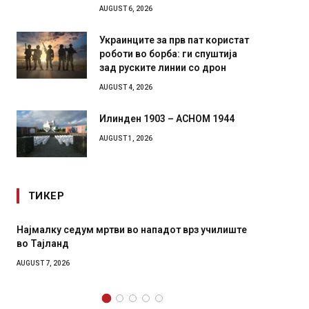
AUGUST 6, 2026
Украинците за прв пат користат
роботи во борба: ги спуштија
зад руските линии со дрон
AUGUST 4, 2026
Илинден 1903 – АСНОМ 1944
AUGUST 1, 2026
ТИКЕР
врз училиште
СОЗИС: Украинците повеќе им веруваат на
генералите отколку на Зеленски
AUGUST 7, 2026