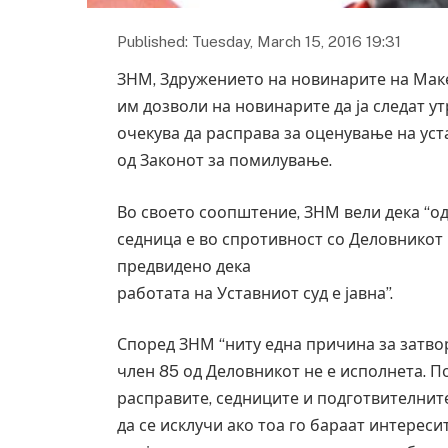
Published: Tuesday, March 15, 2016 19:31
ЗНМ, Здружението на новинарите на Маке
им дозволи на новинарите да ја следат ут
очекува да расправа за оценување на ус
од Законот за помилување.
Во своето соопштение, ЗНМ вели дека “од
седница е во спротивност со Деловникот н
предвидено дека
работата на Уставниот суд е јавна”.
Според ЗНМ “ниту една причина за затво
член 85 од Деловникот не е исполнета. П
расправите, седниците и подготвителнит
да се исклучи ако тоа го бараат интереси