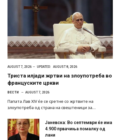
AUGUST 7, 2026
UPDATED:
AUGUST 8, 2026
Триста илјади жртви на злоупотреба во
француските цркви
ВЕСТИ
AUGUST 7, 2026
Папата Лав XIV ќе се сретне со жртвите на
злоупотреба од страна на свештеници за…
Јаневска: Во септември ќе има
4.900 првачиња помалку од
лани