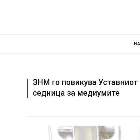
Н
ЗНМ го повикува Уставниот 
седница за медиумите
Уште двајца починаа од повре
во главниот град на Русуија –
завиткан како роденденски п
AUGUST 2, 2026