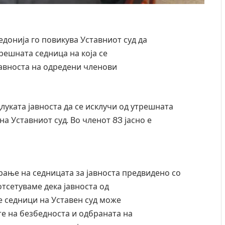
донија го повикува Уставниот суд да
решната седница на која се
тавноста на одредени членови
луката јавноста да се исклучи од утрешната
а Уставниот суд. Во членот 83 јасно е
рање на седницата за јавноста предвидено со
отсетуваме дека јавноста од
е седници на Уставен суд може
те на безбедноста и одбраната на