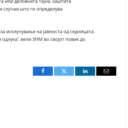
та или деловната тајна, заштита
ни случаи што ги определува
а за исклучување на јавноста од седницата,
а одлука”, вели ЗНМ во својот повик до
Facebook
Twitter
LinkedIn
Email
 повредите во ресторан
Најмалку седум мртви во нападот 
уија – експлозивот бил
во Тајланд
ски подарок
AUGUST 7, 2026