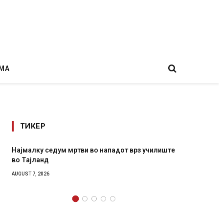
МА
ТИКЕР
илиште
СОЗИС: Украинците повеќе им веруваат на
генералите отколку на Зеленски
AUGUST 7, 2026