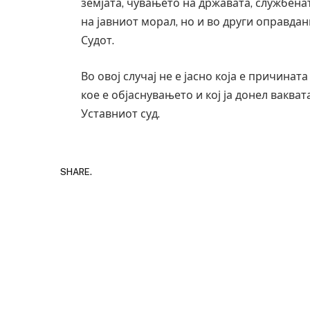
земјата, чувањето на државата, службена
на јавниот морал, но и во други оправда
Судот.
Во овој случај не е јасно која е причинат
кое е објаснувањето и кој ја донел вакват
Уставниот суд.
SHARE.
Уште двајца починаа од
во главниот град на Рус
завиткан како роденден
AUGUST 2, 2026