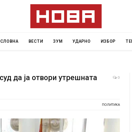
АСЛОВНА
ВЕСТИ
ЗУМ
УДАРНО
ИЗБОР
ТЕ
суд да ја отвори утрешната
0
дите во ресторан
Најмалку седум мртви во нападот врз уч
 експлозивот бил
во Тајланд
одарок
ПОЛИТИКА
AUGUST 7, 2026