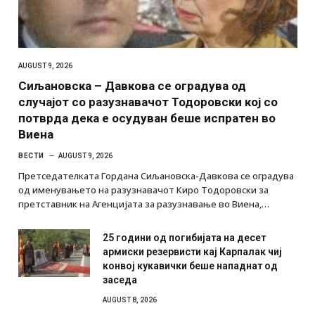
AUGUST 9, 2026
Сиљановска – Давкова се оградува од
случајот со разузнавачот Тодоровски кој со
потврда дека е осудуван беше испратен во
Виена
ВЕСТИ
AUGUST 9, 2026
Претседателката Гордана Сиљановска-Давкова се оградува
од именувањето на разузнавачот Киро Тодоровски за
претставник на Агенцијата за разузнавање во Виена,…
25 години од погибијата на десет
армиски резервисти кај Карпалак чиј
конвој кукавички беше нападнат од
заседа
AUGUST 8, 2026