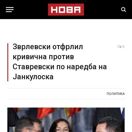
Зврлевски отфрлил
0
кривична против
Ставревски по наредба на
Јанкулоска
ПОЛИТИКА