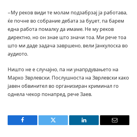
– Му реков види те молам подзабрзај ја работава,
ќе почне во собрание дебата за буџет, па барем
една работа помалку да имаме. Не му реков
директно, но он знае што значи тоа. Ми рече тоа
што ми даде задача завршено, вели Јанкулоска во
аудиото.
Ништо не е случајно, па ни унапрдувањето на
Марко Зврлевски. Послушноста на Зврлевски како
јавен обвинител во организиран криминал го
однела чекор понапред, рече Заев.
Facebook
Twitter
LinkedIn
Email