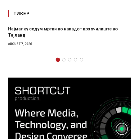
ТИКЕР
Најмалку седум мртви во нападот врз училиште во
СОЗ
Тајланд
отк
AUGUST 7, 2026
AUGUS