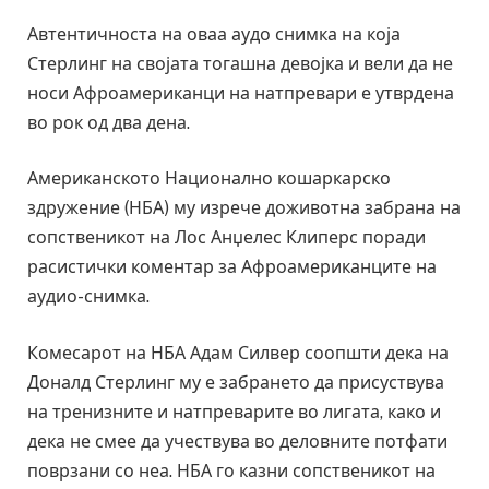
Автентичноста на оваа аудо снимка на која
Стерлинг на својата тогашна девојка и вели да не
носи Афроамериканци на натпревари е утврдена
во рок од два дена.
Американското Национално кошаркарско
здружение (НБА) му изрече доживотна забрана на
сопственикот на Лос Анџелес Клиперс поради
расистички коментар за Афроамериканците на
аудио-снимка.
Комесарот на НБА Адам Силвер соопшти дека на
Доналд Стерлинг му е забрането да присуствува
на тренизните и натпреварите во лигата, како и
дека не смее да учествува во деловните потфати
поврзани со неа. НБА го казни сопственикот на