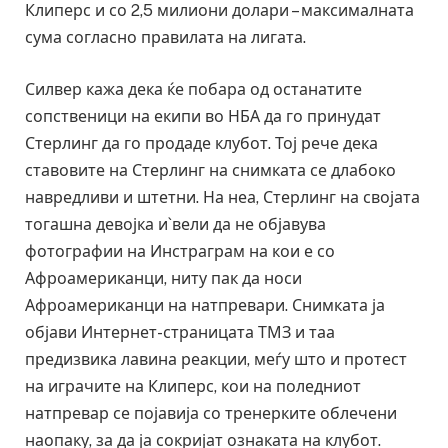
Клиперс и со 2,5 милиони долари – максималната
сума согласно правилата на лигата.
Силвер кажа дека ќе побара од останатите
сопственици на екипи во НБА да го принудат
Стерлинг да го продаде клубот. Тој рече дека
ставовите на Стерлинг на снимката се длабоко
навредливи и штетни. На неа, Стерлинг на својата
тогашна девојка и`вели да не објавува
фотографии на Инстраграм на кои е со
Афроамериканци, ниту пак да носи
Афроамериканци на натпревари. Снимката ја
објави Интернет-страницата ТМЗ и таа
предизвика лавина реакции, меѓу што и протест
на играчите на Клиперс, кои на поледниот
натпревар се појавија со тренерките облечени
наопаку, за да ја сокријат ознаката на клубот.