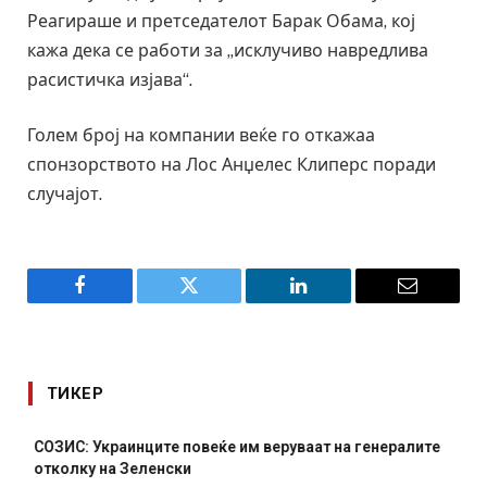
Реагираше и претседателот Барак Обама, кој
кажа дека се работи за „исклучиво навредлива
расистичка изјава“.
Голем број на компании веќе го откажаа
спонзорството на Лос Анџелес Клиперс поради
случајот.
Facebook
Twitter
LinkedIn
Email
ТИКЕР
СОЗИС: Украинците повеќе им веруваат на генералите
отколку на Зеленски