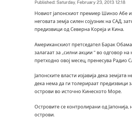
Published: Saturday, February 23, 2013 12:18
Новиот јапонскиот премиер Шинзо Абе изј
неговата земја силен сојузник на САД, за
предизвици од Северна Кореја и Кина.
Американскиот претседател Барак Обама в
залагаат за „силни акции “ во одговор на
претходно овој месец, пренесува Радио 
Јапонските власти изјавија дека земјатa н
дека нема да ги толерираат предизвици з
острови во источно Кинеското Море.
Островите се контролирани од Јапонија, н
острови.