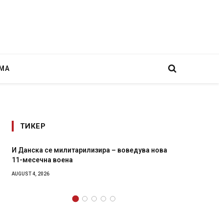
МА
ТИКЕР
 воведува нова
Уште двајца починаа од повредите во ре
во главниот град на Русуија – експлозиво
завиткан како роденденски подарок
AUGUST 2, 2026