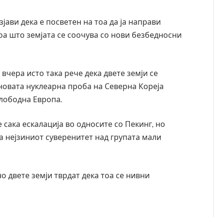
ави дека е посветен на тоа да ја направи
тоа што земјата се соочува со нови безбедносни
чера исто така рече дека двете земји се
 новата нуклеарна проба на Северна Кореја
Слободна Европа.
е сака ескалација во односите со Пекинг, но
а нејзиниот суверенитет над групата мали
о двете земји тврдат дека тоа се нивни