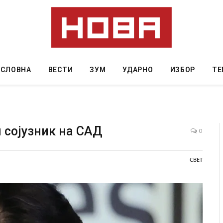
АСЛОВНА
ВЕСТИ
ЗУМ
УДАРНО
ИЗБОР
ТЕ
н сојузник на САД
0
судена на 12 години затвор
И Данска се милитарилизира –
СВЕТ
“
11-месечна воена
AUGUST 4, 2026