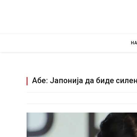
Н
Абе: Јапонија да биде силе
Руска новинарка е о
за „велепредавство
JULY 29, 2026