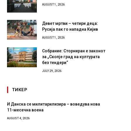
AUGUST 1, 2026
Девет мртви – четири деца:
Русија пак го нападна Кијив
AUGUST 1, 2026
Собрание: Сторниран е законот
за „Скопје град на културата
без тендери“
JULY 29, 2026
ТИКЕР
итарилизира – воведува нова
Уште двајца починаа од по
на
во главниот град на Русуиј
завиткан како роденденск
AUGUST 2, 2026