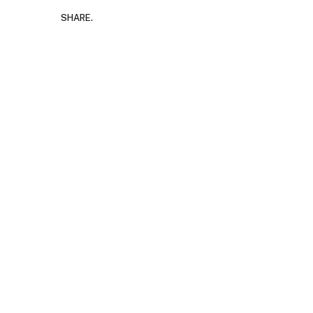
SHARE.
Руска
за „в
JULY 29,