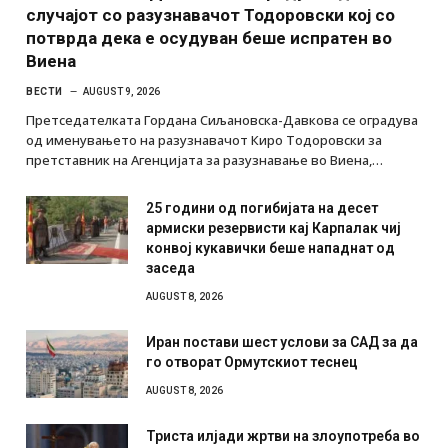
случајот со разузнавачот Тодоровски кој со
потврда дека е осудуван беше испратен во
Виена
ВЕСТИ
AUGUST 9, 2026
Претседателката Гордана Сиљановска-Давкова се оградува
од именувањето на разузнавачот Киро Тодоровски за
претставник на Агенцијата за разузнавање во Виена,…
25 години од погибијата на десет
армиски резервисти кај Карпалак чиј
конвој кукавички беше нападнат од
заседа
AUGUST 8, 2026
Иран постави шест услови за САД за да
го отворат Ормутскиот теснец
AUGUST 8, 2026
Триста илјади жртви на злоупотреба во