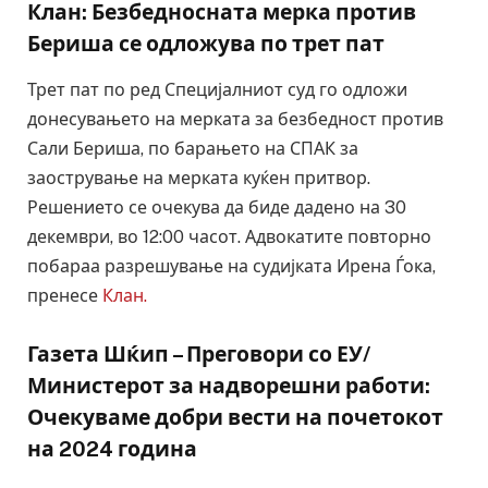
Клан: Безбедносната мерка против
Бериша се одложува по трет пат
Трет пат по ред Специјалниот суд го одложи
донесувањето на мерката за безбедност против
Сали Бериша, по барањето на СПАК за
заострување на мерката куќен притвор.
Решението се очекува да биде дадено на 30
декември, во 12:00 часот. Адвокатите повторно
побараа разрешување на судијката Ирена Ѓока,
пренесе
Клан.
Газета Шќип – Преговори со ЕУ/
Министерот за надворешни работи:
Очекуваме добри вести на почетокот
на 2024 година