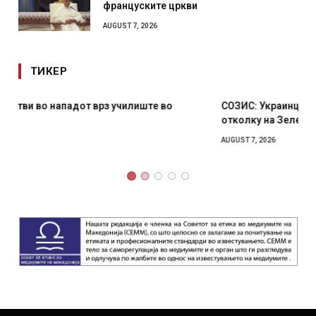
француските цркви
AUGUST 7, 2026
ТИКЕР
СОЗИС: Украинците повеќе им веруваат на генералите
отколку на Зеленски
AUGUST 7, 2026