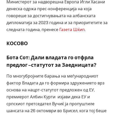
Министерот за надворешна Европа Игли Хасани
денеска одржа прес-конференција на која
говореше за достигнувањата на албанската
дипломатија за 2023 година и за приоритетите за
следната година, пренесе
Газета Шќип
.
КОСОВО
Бота Сот: Дали владата го отфрла
предлог –статутот за Заедницата?
По многубројните барања на меѓународниот
фактор Владата да го формира здружението врз
основа на нацрт-статутот предложен од ЕУ,
премиерот Албин Курти изјави дека ЕУ и
српскиот претседател Вучиќ ја пропуштиле
шансата на 26 октомври во Брисел, кога тој беше