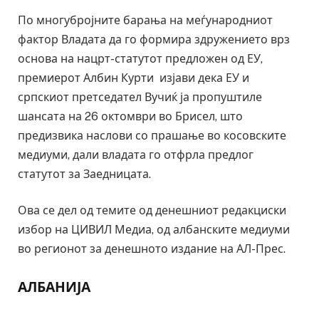
По многубројните барања на меѓународниот
фактор Владата да го формира здружението врз
основа на нацрт-статутот предложен од ЕУ,
премиерот Албин Курти изјави дека ЕУ и
српскиот претседател Вучиќ ја пропуштиле
шансата на 26 октомври во Брисел, што
предизвика наслови со прашање во косовските
медиуми, дали владата го отфрла предлог
статутот за Заедницата.
Ова се дел од темите од денешниот редакциски
избор на ЦИВИЛ Медиа, од албанските медиуми
во регионот за денешното издание на АЛ-Прес.
АЛБАНИЈА