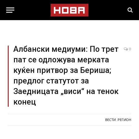
Албански медиуми: По трет
0
пат се одложува мерката
куќен притвор за Бериша;
предлог статутот за
Заедницата „виси“ на тенок
конец
ВЕСТИ
,
РЕГИОН