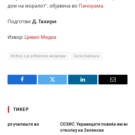
дом на моралот“, објавена во
Панорама
.
Подготви:
Д. Тахири
Извор:
Цивил Медиа
Избор од албански медиуми
Сали Бериша
Facebook
Twitter
LinkedIn
Email
ТИКЕР
СОЗИС: Украинците повеќе им веруваат на генералите
отколку на Зеленски