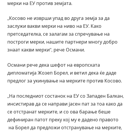
мерки на ЕУ против земјата.
„Косово не изврши упад во друга земја за да
заслужи вакви мерки на ниво на ЕУ. Како
претседателка, се залагам за спречување на
построги мерки, нашите партнери многу добро
знаат какви мерки“, рече Османи.
Османи рече дека шефот на европската
дипломатија Жозеп Борел, и ветил дека ќе даде
предлог за укинување на мерките против Косово.
„На последниот состанок на ЕУ со Западен Балкан,
инсистирав да се направи јасен пат за тоа како да
се отстранат мерките, и со ова барање беше
дефиниран патот преку кој му е дадено правото
на Борел да предложи отстранување на мерките,