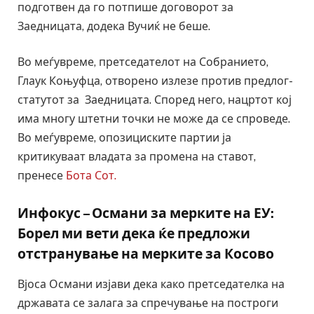
подготвен да го потпише договорот за
Заедницата, додека Вучиќ не беше.
Во меѓувреме, претседателот на Собранието,
Глаук Коњуфца, отворено излезе против предлог-
статутот за Заедницата. Според него, нацртот кој
има многу штетни точки не може да се спроведе.
Во меѓувреме, опозициските партии ја
критикуваат владата за промена на ставот,
пренесе
Бота Сот.
Инфокус – Османи за мерките на ЕУ:
Борел ми вети дека ќе предложи
отстранување на мерките за Косово
Вјоса Османи изјави дека како претседателка на
државата се залага за спречување на построги