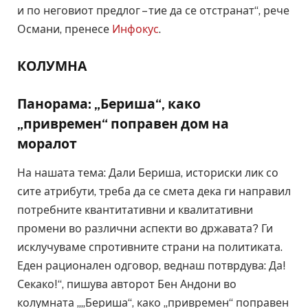
и по неговиот предлог – тие да се отстранат“, рече
Османи, пренесе
Инфокус
.
КОЛУМНА
Панорама: „Бериша“, како
„привремен“ поправен дом на
моралот
На нашата тема: Дали Бериша, историски лик со
сите атрибути, треба да се смета дека ги направил
потребните квантитативни и квалитативни
промени во различни аспекти во државата? Ги
исклучуваме спротивните страни на политиката.
Еден рационален одговор, веднаш потврдува: Да!
Секако!“, пишува авторот Бен Андони во
колумната „„Бериша“, како „привремен“ поправен