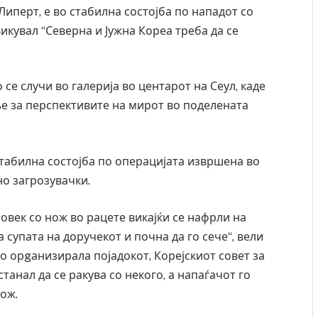
иперт, е во стабилна состојба по нападот со
икувал “Северна и Јужна Кореа треба да се
 се случи во галерија во центарот на Сеул, каде
е за перспективите на мирот во поделената
стабилна состојба по операцијата извршена во
но загрозувачки.
овек со нож во рацете викајќи се нафрли на
супата на доручекот и почна да го сече“, вели
го орgанизирала појадокот, Корејскиот совет за
танал да се ракува со некого, а напаѓачот го
нож.