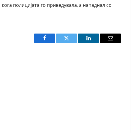
кога полицијата го приведувала, а нападнал со
Facebook
Twitter
LinkedIn
Email
 Крит, …
Рачна бомба експлодира пред зграда во
главниот српски град – оштетени автомобили и
локали
AUGUST 6, 2026