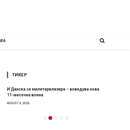
МА
ТИКЕР
И Данска се милитарилизира – воведува нова
Уште д
11-месечна воена
во глав
завитк
AUGUST 4, 2026
AUGUST 2,