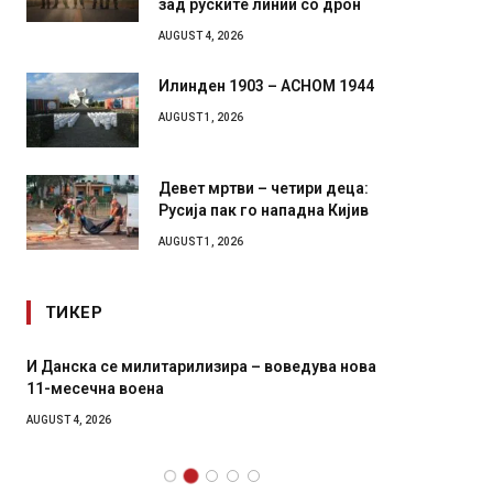
зад руските линии со дрон
AUGUST 4, 2026
Илинден 1903 – АСНОМ 1944
AUGUST 1, 2026
Девет мртви – четири деца:
Русија пак го нападна Кијив
AUGUST 1, 2026
ТИКЕР
И Данска се милитарилизира – воведува нова
Уште д
11-месечна воена
во глав
завитк
AUGUST 4, 2026
AUGUST 2,