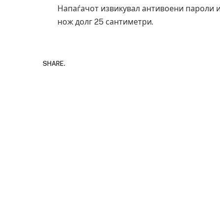
Напаѓачот извикувал антивоени пароли и 
нож долг 25 сантиметри.
SHARE.
Грција: Горат Парос, Андрос, Калимнос,
JULY 30, 2026