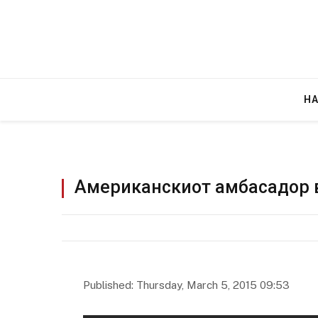
Н
Американскиот амбасадор в
Грција: Горат Парос, Андрос, Калимнос,
JULY 30, 2026
Published: Thursday, March 5, 2015 09:53