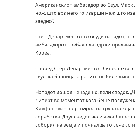
Американскиот амбасадор во Сеул, Марк Л
нож, што врз него го изврши маж што изв
заедно”.
Стејт Департментот го осуди нападот, што
амбасадорот требало да одржи предавањ
Кореа.
Според Стејт Департментот Липерт е во 
сеулска болница, а раните не биле живот
Нападот дошол ненадејно, вели сведок. „Ч
Липерт во моментот кога беше послужена 
Ким Јонг-ман, портпaрол на групата која 
соработка. Друг сведок вели дека Липерт с
соборил на земја и почнал да го сече со 