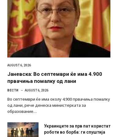
AUGUST 6, 2026
Јаневска: Во септември ќе има 4.900
првачиња помалку од лани
ВЕСТИ
AUGUST 6, 2026
Во септември ќе има околу 4.900 првачиња помалку
од лани, рече денеска министерката за
образование…
Украинците за прв пат користат
роботи во борба: ги спуштија