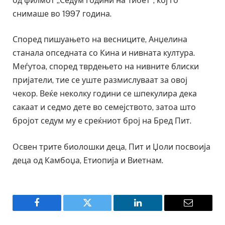
од филмот „Седум години на Тибет“, кој го
снимаше во 1997 година.
Според пишуањето на весниците, Анџелина
станала опседната со Кина и нивната култура.
Меѓутоа, според тврдењето на нивните блиски
пријатели, тие се уште размислуваат за овој
чекор. Веќе неколку години се шпекулира дека
сакаат и седмо дете во семејството, затоа што
бројот седум му е среќниот број на Бред Пит.
Освен трите биолошки деца, Пит и Џоли посвоија
деца од Камбоџа, Етиопија и Виетнам.
Facebook
Twitter
LinkedIn
Email