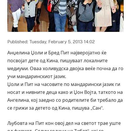
Published: Tuesday, February 5, 2013 14:02
Анџелина Џоли и Бред Пит најверојатно ќе
посвојат дете од Кина, пишуваат локалните
медиуми. Оваа холивудска двојка веќе почна да го
учи мандаринскиот јазик.
Џоли и Пит на часовите по мандарински јазик ги
носат и нивните деца како и Џон Војта, таткото на
Ангелина, кој заедно со родителите би требало да
се грижи за детето од Кина, пишува „Сан“.
Љубовта на Пит кон овој дел на светот трае уште