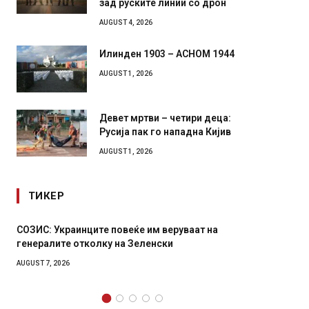
зад руските линии со дрон
AUGUST 4, 2026
Илинден 1903 – АСНОМ 1944
AUGUST 1, 2026
Девет мртви – четири деца:
Русија пак го нападна Кијив
AUGUST 1, 2026
ТИКЕР
СОЗИС: Украинците повеќе им веруваат на
Рачна 
генералите отколку на Зеленски
главни
локали
AUGUST 7, 2026
AUGUST 6,