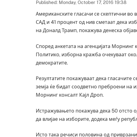
Published: Monday, October 17, 2016 19:38
Американските гласачи се скептични во в
САД и 41 процент од нив сметаат дека из
на Доналд Трамп, покажува денеска обја
Според анкетата на агенцијата Морнинг к
Политико, изборна кражба очекуваат око
демократите.
Резултатите покажуваат дека гласачите с
земја ќе бидат соодветно преброени на и
Морнинг консалт Кајл Дроп.
Истражувањето покажува дека 50 отсто од
да влијае на изборите, додека меѓу репуб
Исто така речиси половина од приврзани