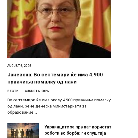
AUGUST 6, 2026
Јаневска: Во септември ќе има 4.900
првачиња помалку од лани
ВЕСТИ
AUGUST 6, 2026
Во септември ќе има околу 4.900 првачиња помалку
од лани, рече денеска министерката за
образование…
Украинците за прв пат користат
роботи во борба: ги спуштија