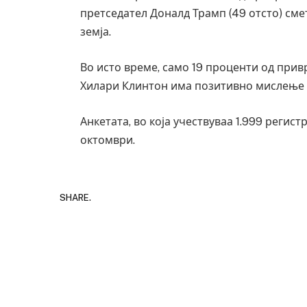
претседател Доналд Трамп (49 отсто) смет
земја.
Во исто време, само 19 проценти од при
Хилари Клинтон има позитивно мислење з
Анкетата, во која учествуваа 1.999 регист
октомври.
SHARE.