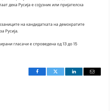
аат дека Русија е сојузник или пријателска
врзаниците на кандидатката на демократите
а Русија.
рирани гласачи е спроведена од 13 до 15
Facebook
Twitter
LinkedIn
Email
Детали за експлозијата во главниот град на
Русија – жена носела бомба, кој требало да
биде убиен?
AUGUST 2, 2026