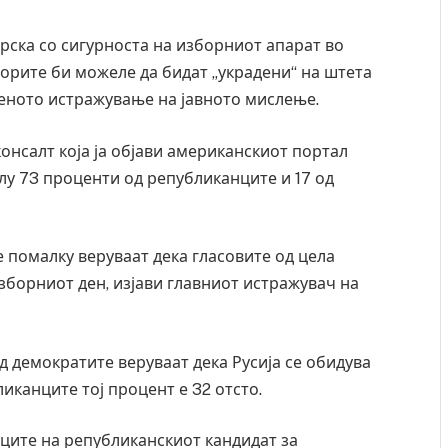
рска со сигурноста на изборниот апарат во
борите би можеле да бидат „украдени“ на штета
веното истражување на јавното мислење.
онсалт која ја објави американскиот портал
лу 73 проценти од републиканците и 17 од
е помалку веруваат дека гласовите од цела
зборниот ден, изјави главниот истражувач на
 демократите веруваат дека Русија се обидува
ликанците тој процент е 32 отсто.
ците на републиканскиот кандидат за