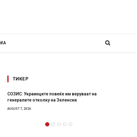
МА
ТИКЕР
ИС: Украинците повеќе им веруваат на
Рачна бомба е
ералите отколку на Зеленски
главниот српс
локали
ST 7, 2026
AUGUST 6, 2026