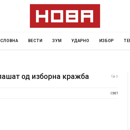
АСЛОВНА
ВЕСТИ
ЗУМ
УДАРНО
ИЗБОР
ТЕ
лашат од изборна кражба
0
Детали за експлозијата во главниот град на
СОЗ
СВЕТ
Русија – жена носела бомба, кој требало да
ген
биде убиен?
AUGU
AUGUST 2, 2026