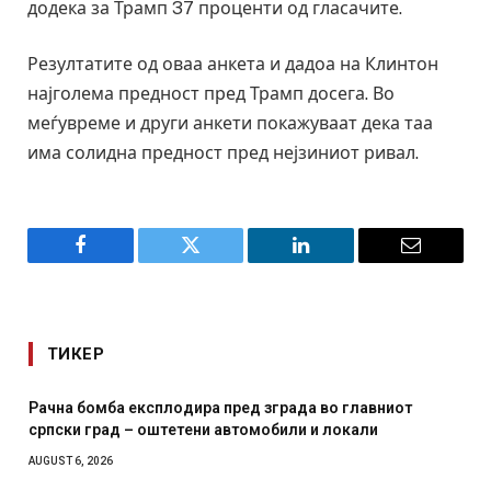
додека за Трамп 37 проценти од гласачите.
Резултатите од оваа анкета и дадоа на Клинтон
најголема предност пред Трамп досега. Во
меѓувреме и други анкети покажуваат дека таа
има солидна предност пред нејзиниот ривал.
Facebook
Twitter
LinkedIn
Email
ТИКЕР
Рачна бомба експлодира пред зграда во главниот
српски град – оштетени автомобили и локали
AUGUST 6, 2026