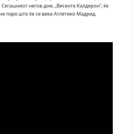
 Сегашниот негов дом, „Висенте Калдерон“, ќе
не парк што ќе се вика Атлетико Мадрид.