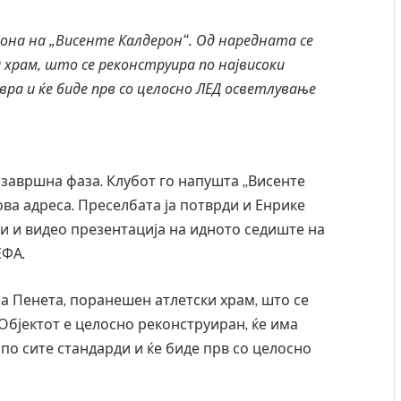
она на „Висенте Калдерон“. Од наредната се
 храм, што се реконструира по највисоки
ра и ќе биде прв со целосно ЛЕД осветлување
 завршна фаза. Клубот го напушта „Висенте
ова адреса. Преселбата ја потврди и Енрике
ви и видео презентација на идното седиште на
ЕФА.
Ла Пенета, поранешен атлетски храм, што се
 Објектот е целосно реконструиран, ќе има
 по сите стандарди и ќе биде прв со целосно