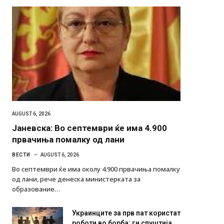
AUGUST 6, 2026
Јаневска: Во септември ќе има 4.900
првачиња помалку од лани
ВЕСТИ
AUGUST 6, 2026
Во септември ќе има околу 4.900 првачиња помалку
од лани, рече денеска министерката за
образование…
Украинците за прв пат користат
роботи во борба: ги спуштија