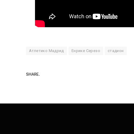
Атлетико Мадрид
Енрике Серезо
стадион
SHARE.