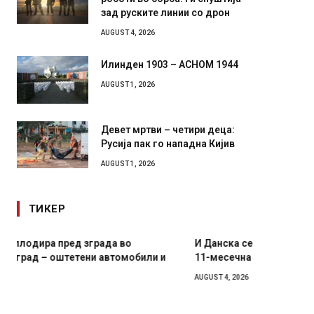
зад руските линии со дрон
AUGUST 4, 2026
Илинден 1903 – АСНОМ 1944
AUGUST 1, 2026
Девет мртви – четири деца:
Русија пак го нападна Кијив
AUGUST 1, 2026
ТИКЕР
И Данска се милитарилизира – воведува нова
Уште д
11-месечна воена
во глав
завитк
AUGUST 4, 2026
AUGUST 2,