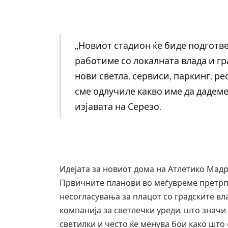
„Новиот стадион ќе биде подготве
работиме со локалната влада и г
нови светла, сервиси, паркинг, ре
сме одлучиле какво име да дадеме 
изјавата на Серезо.
Идејата за новиот дома на Атлетико Мад
Грција: Горат Парос, Андрос, Калимнос,
Првичните планови во меѓувреме претрпе
JULY 30, 2026
несогласувања за плацот со градските вл
компанија за светлечки уреди, што значи 
светилки и често ќе менува бои како што 