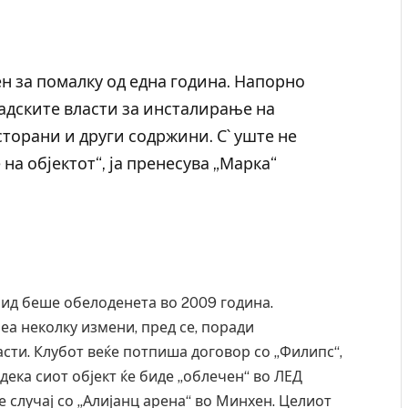
н за помалку од една година. Напорно
радските власти за инсталирање на
сторани и други содржини. С` уште не
на објектот“, ја пренесува „Марка“
рид беше обелоденета во 2009 година.
 Крит, …
Рачна бомба експлодира пред зграда во
главниот српски град – оштетени автомобили и
а неколку измени, пред се, поради
локали
асти. Клубот веќе потпиша договор со „Филипс“,
AUGUST 6, 2026
дека сиот објект ќе биде „облечен“ во ЛЕД
е случај со „Алијанц арена“ во Минхен. Целиот