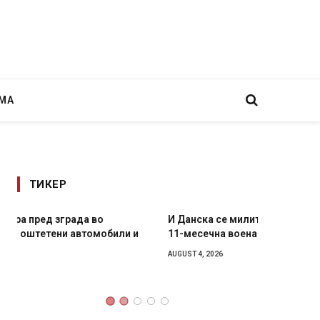
МА
ТИКЕР
И Данска се милитарилизира – воведува нова
Уште д
11-месечна воена
во глав
завитк
AUGUST 4, 2026
AUGUST 2,