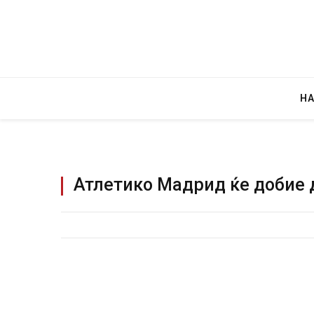
Н
Атлетико Мадрид ќе добие 
Грција: Горат Парос, Андрос, Калимнос,
JULY 30, 2026