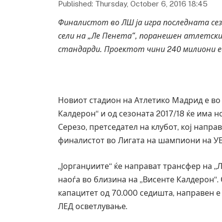
Published: Thursday, October 6, 2016 18:45
Финалистот во ЛШ ја игра последната сез
сели на „Ле Пенета“, поранешен атлетски
стандарди. Проектот чини 240 милиони ев
Новиот стадион на Атлетико Мадрид е во
Калдерон“ и од сезоната 2017/18 ќе има н
Серезо, претседател на клубот, кој напра
финалистот во Лигата на шампиони на У
„Јорганџиите“ ќе направат трансфер на „
наоѓа во близина на „Висенте Калдерон“.
капацитет од 70.000 седишта, направен е
ЛЕД осветлување.