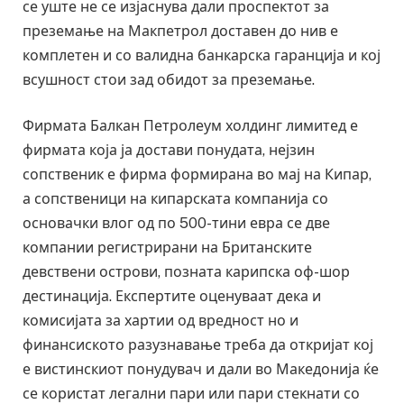
се уште не се изјаснува дали проспектот за
преземање на Макпетрол доставен до нив е
комплетен и со валидна банкарска гаранција и кој
всушност стои зад обидот за преземање.
Фирмата Балкан Петролеум холдинг лимитед е
фирмата која ја достави понудата, нејзин
сопственик е фирма формирана во мај на Кипар,
а сопственици на кипарската компанија со
основачки влог од по 500-тини евра се две
компании регистрирани на Британските
девствени острови, позната карипска оф-шор
дестинација. Експертите оценуваат дека и
комисијата за хартии од вредност но и
финансиското разузнавање треба да откријат кој
е вистинскиот понудувач и дали во Македонија ќе
се користат легални пари или пари стекнати со