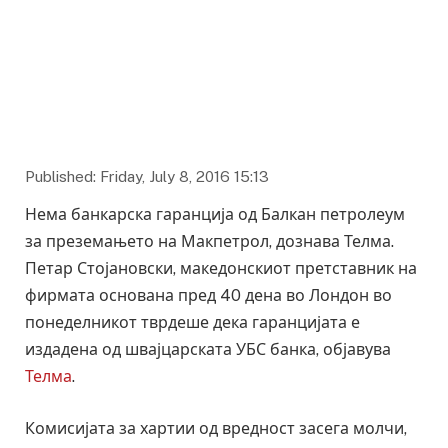
Published: Friday, July 8, 2016 15:13
Нема банкарска гаранција од Балкан петролеум
за преземањето на Макпетрол, дознава Телма.
Петар Стојановски, македонскиот претставник на
фирмата основана пред 40 дена во Лондон во
понеделникот тврдеше дека гаранцијата е
издадена од швајцарската УБС банка, објавува
Телма
.
Комисијата за хартии од вредност засега молчи,