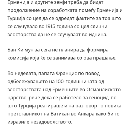
Ерменија и другите земји треба да бидат
продолжение на соработката помеѓу Ерменија и
Турција со цел да се одредат фактите за тоа што
се случувало во 1915 година со цел слични
злосторства да не се случуваат во иднина.
Бан Ки мун за сега не планира да формира
комисија која ќе се занимава со ова прашање.
Во неделата, папата Францис по повод
одбележувањето на 100-годишнината од
злосторствата над Ерменците во Османлиското
царство, рече дека се работело за геноцид, по
што Турција реагираше и на разговор го повика
претставникот на Ватикан во Анкара како би го
изразиле незадоволството.