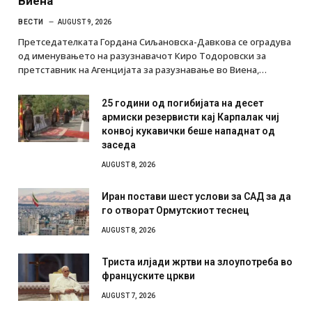
Виена
ВЕСТИ
AUGUST 9, 2026
Претседателката Гордана Сиљановска-Давкова се оградува
од именувањето на разузнавачот Киро Тодоровски за
претставник на Агенцијата за разузнавање во Виена,…
25 години од погибијата на десет
армиски резервисти кај Карпалак чиј
конвој кукавички беше нападнат од
заседа
AUGUST 8, 2026
Иран постави шест услови за САД за да
го отворат Ормутскиот теснец
AUGUST 8, 2026
Триста илјади жртви на злоупотреба во
француските цркви
AUGUST 7, 2026