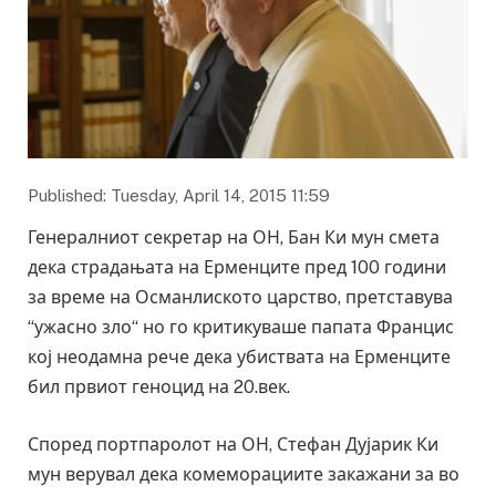
Published: Tuesday, April 14, 2015 11:59
Генералниот секретар на ОН, Бан Ки мун смета
дека страдањата на Ерменците пред 100 години
за време на Османлиското царство, претставува
“ужасно зло“ но го критикуваше папата Францис
кој неодамна рече дека убиствата на Ерменците
бил првиот геноцид на 20.век.
Според портпаролот на ОН, Стефан Дујарик Ки
мун верувал дека комеморациите закажани за во