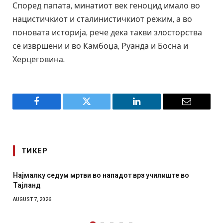
Според папата, минатиот век геноцид имало во
нацистичкиот и сталинистичкиот режим, а во
поновата историја, рече дека такви злосторства
се извршени и во Камбоџа, Руанда и Босна и
Херцеговина.
Facebook
Twitter
LinkedIn
Email
ТИКЕР
врз училиште во
СОЗИС: Украинците повеќе им веруваа
отколку на Зеленски
AUGUST 7, 2026