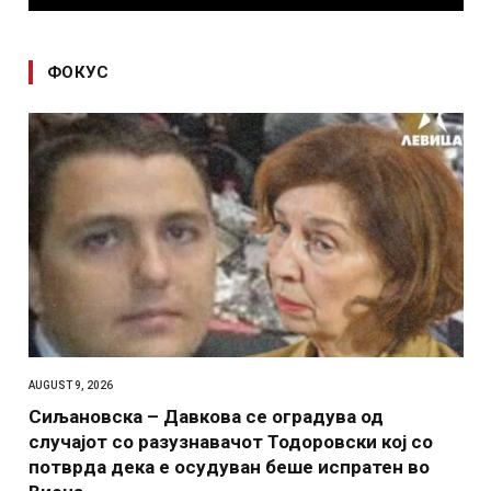
ФОКУС
AUGUST 9, 2026
Сиљановска – Давкова се оградува од
случајот со разузнавачот Тодоровски кој со
потврда дека е осудуван беше испратен во