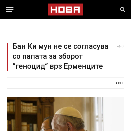
Бан Ки мун не се согласува
0
со папата за зборот
“геноцид“ врз Ерменците
СВЕТ