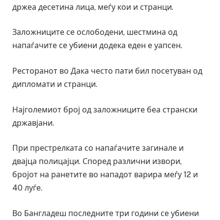
држеа десетина лица, меѓу кои и странци.
Заложниците се ослободени, шестмина од
напаѓачите се убиени додека еден е уапсен.
Ресторанот во Дака често пати бил посетуван од
дипломати и странци.
Најголемиот број од заложниците беа странски
државјани.
При престрелката со напаѓачите загинале и
двајца полицајци. Според различни извори,
бројот на ранетите во нападот варира меѓу 12 и
40 луѓе.
Во Бангладеш последните три години се убиени