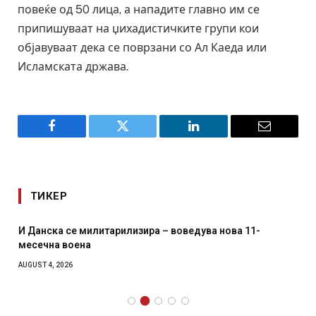
повеќе од 50 лица, а нападите главно им се
припишуваат на џихадистичките групи кои
објавуваат дека се поврзани со Ал Каеда или
Исламската држава.
Facebook
Twitter
LinkedIn
Email
ТИКЕР
И Данска се милитарилизира – воведува нова 11-
месечна воена
AUGUST 4, 2026