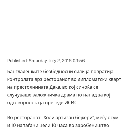
Published: Saturday, July 2, 2016 09:56
Бангладешките безбедносни сили ја повратија
контролата врз ресторанот во дипломатски кварт
на престолнината Дака, во кој синоќа се
случуваше заложничка драма по напад за кој
одговорноста ја презеде ИСИС.
Во ресторанот „Холи артизан бејкери“, меѓу осум
и 10 напаѓачи цели 10 часа во заробеништво