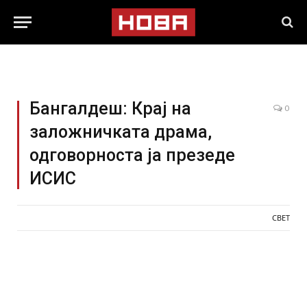
Бангалдеш: Крај на
0
заложничката драма,
одговорноста ја презеде
ИСИС
СВЕТ